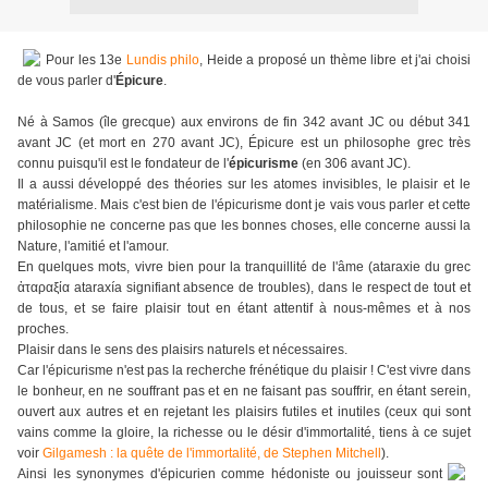
Pour les 13e
Lundis philo
, Heide a proposé un thème libre et j'ai choisi
de vous parler d'
Épicure
.
Né à Samos (île grecque) aux environs de fin 342 avant JC ou début 341
avant JC (et mort en 270 avant JC), Épicure est un philosophe grec très
connu puisqu'il est le fondateur de l'
épicurisme
(en 306 avant JC).
Il a aussi développé des théories sur les atomes invisibles, le plaisir et le
matérialisme. Mais c'est bien de l'épicurisme dont je vais vous parler et cette
philosophie ne concerne pas que les bonnes choses, elle concerne aussi la
Nature, l'amitié et l'amour.
En quelques mots, vivre bien pour la tranquillité de l'âme (ataraxie du grec
ἀταραξία ataraxía signifiant absence de troubles), dans le respect de tout et
de tous, et se faire plaisir tout en étant attentif à nous-mêmes et à nos
proches.
Plaisir dans le sens des plaisirs naturels et nécessaires.
Car l'épicurisme n'est pas la recherche frénétique du plaisir ! C'est vivre dans
le bonheur, en ne souffrant pas et en ne faisant pas souffrir, en étant serein,
ouvert aux autres et en rejetant les plaisirs futiles et inutiles (ceux qui sont
vains comme la gloire, la richesse ou le désir d'immortalité, tiens à ce sujet
voir
Gilgamesh : la quête de l'immortalité, de Stephen Mitchell
).
Ainsi les synonymes d'épicurien comme hédoniste ou jouisseur sont