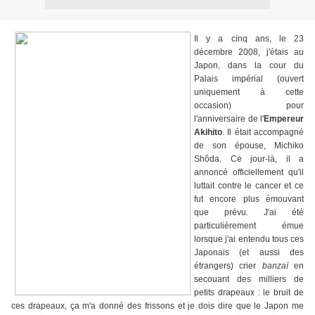
Il y a cinq ans, le 23
décembre 2008, j'étais au
Japon, dans la cour du
Palais impérial (ouvert
uniquement à cette
occasion) pour
l'anniversaire de l'
Empereur
Akihito
. Il était accompagné
de son épouse, Michiko
Shôda. Ce jour-là, il a
annoncé officiellement qu'il
luttait contre le cancer et ce
fut encore plus émouvant
que prévu. J'ai été
particulièrement émue
lorsque j'ai entendu tous ces
Japonais (et aussi des
étrangers) crier
banzaï
en
secouant des milliers de
petits drapeaux : le bruit de
ces drapeaux, ça m'a donné des frissons et je dois dire que le Japon me