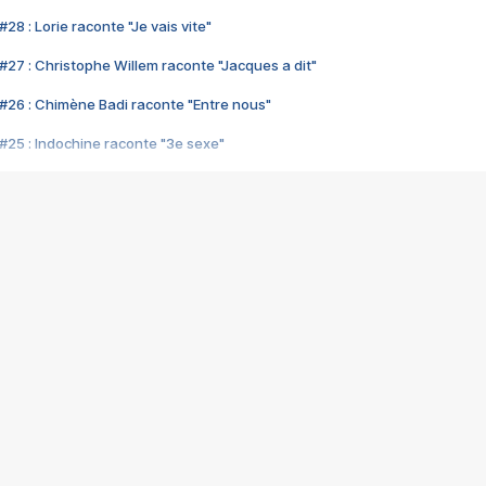
28 : Lorie raconte "Je vais vite"
#27 : Christophe Willem raconte "Jacques a dit"
#26 : Chimène Badi raconte "Entre nous"
#25 : Indochine raconte "3e sexe"
#24 : Zaho raconte "C'est chelou"
#23 : Patrick Bruel raconte "Au café des délices"
#22 : Kyo raconte "Le chemin"
#21 : Nolwenn Leroy raconte "Cassé"
#20 : Patrick Hernandez raconte "Born to be alive"
#19 : Lorie raconte "Près de moi"
#18 : Michael Jones raconte "A nos actes manqués" (avec Jean-Jacque
#17 : Khaled raconte "Aïcha"