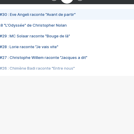
#30 : Eve Angeli raconte "Avant de partir"
48 "L'Odyssée" de Christopher Nolan
#29 : MC Solaar raconte "Bouge de là"
28 : Lorie raconte "Je vais vite"
#27 : Christophe Willem raconte "Jacques a dit"
#26 : Chimène Badi raconte "Entre nous"
#25 : Indochine raconte "3e sexe"
#24 : Zaho raconte "C'est chelou"
#23 : Patrick Bruel raconte "Au café des délices"
#22 : Kyo raconte "Le chemin"
#21 : Nolwenn Leroy raconte "Cassé"
#20 : Patrick Hernandez raconte "Born to be alive"