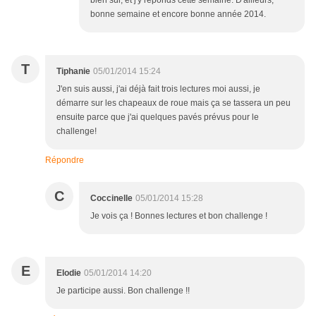
bien sûr, et j'y réponds cette semaine. D'ailleurs,
bonne semaine et encore bonne année 2014.
T
Tiphanie
05/01/2014 15:24
J'en suis aussi, j'ai déjà fait trois lectures moi aussi, je
démarre sur les chapeaux de roue mais ça se tassera un peu
ensuite parce que j'ai quelques pavés prévus pour le
challenge!
Répondre
C
Coccinelle
05/01/2014 15:28
Je vois ça ! Bonnes lectures et bon challenge !
E
Elodie
05/01/2014 14:20
Je participe aussi. Bon challenge !!