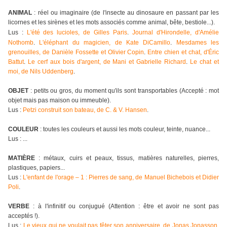
ANIMAL
: réel ou imaginaire (de l'insecte au dinosaure en passant par les
licornes et les sirènes et les mots associés comme animal, bête, bestiole...).
Lus :
L'été des lucioles, de Gilles Paris
.
Journal d'Hirondelle, d'Amélie
Nothomb
.
L'éléphant du magicien, de Kate DiCamillo
.
Mesdames les
grenouilles, de Danièle Fossette et Olivier Copin
.
Entre chien et chat, d'
É
ric
Battut
.
Le cerf aux bois d'argent, de Mani et Gabrielle Richard
.
Le chat et
moi, de Nils Uddenberg
.
OBJET
: petits ou gros, du moment qu'ils sont transportables (Accepté : mot
objet mais pas maison ou immeuble).
Lus :
Petzi construit son bateau, de C. & V. Hansen
.
COULEUR
: toutes les couleurs et aussi les mots couleur, teinte, nuance...
Lus : ...
MATIÈRE
: métaux, cuirs et peaux, tissus, matières naturelles, pierres,
plastiques, papiers...
Lus :
L'enfant de l'orage – 1 : Pierres de sang, de Manuel Bichebois et Didier
Poli
.
VERBE
: à l'infinitif ou conjugué (Attention : être et avoir ne sont pas
acceptés !).
Lus :
Le vieux qui ne voulait pas fêter son anniversaire, de Jonas Jonasson
.