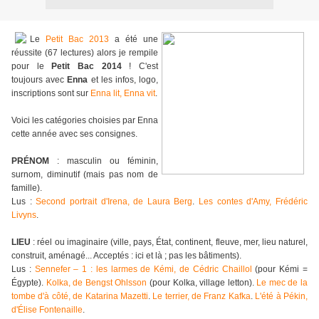
Le
Petit Bac 2013
a été une
réussite (67 lectures) alors je rempile
pour le
Petit Bac 2014
! C'est
toujours avec
Enna
et les infos, logo,
inscriptions sont sur
Enna lit, Enna vit
.
Voici les catégories choisies par Enna
cette année avec ses consignes.
PRÉNOM
: masculin ou féminin,
surnom, diminutif (mais pas nom de
famille).
Lus :
Second portrait d'Irena, de Laura Berg
.
Les contes d'Amy, Frédéric
Livyns
.
LIEU
: réel ou imaginaire (ville, pays, État, continent, fleuve, mer, lieu naturel,
construit, aménagé... Acceptés : ici et là ; pas les bâtiments).
Lus :
Sennefer – 1 : les larmes de Kémi, de Cédric Chaillol
(pour Kémi =
Égypte).
Kolka, de Bengst Ohlsson
(pour Kolka, village letton).
Le mec de la
tombe d'à côté, de Katarina Mazetti
.
Le terrier, de Franz Kafka
.
L'été à Pékin,
d'
É
lise Fontenaille
.