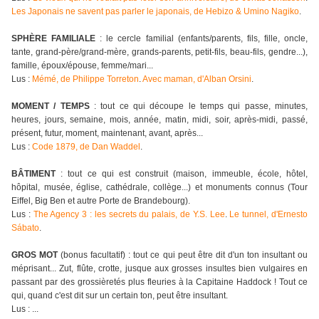
Les Japonais ne savent pas parler le japonais, de Hebizo & Umino Nagiko
.
SPHÈRE FAMILIALE
: le cercle familial (enfants/parents, fils, fille, oncle,
tante, grand-père/grand-mère, grands-parents, petit-fils, beau-fils, gendre...),
famille, époux/épouse, femme/mari...
Lus :
Mémé, de Philippe Torreton
.
Avec maman, d'Alban Orsini
.
MOMENT / TEMPS
: tout ce qui découpe le temps qui passe, minutes,
heures, jours, semaine, mois, année, matin, midi, soir, après-midi, passé,
présent, futur, moment, maintenant, avant, après...
Lus :
Code 1879, de Dan Waddel
.
BÂTIMENT
: tout ce qui est construit (maison, immeuble, école, hôtel,
hôpital, musée, église, cathédrale, collège...) et monuments connus (Tour
Eiffel, Big Ben et autre Porte de Brandebourg).
Lus :
The Agency 3 : les secrets du palais, de Y.S. Lee
.
Le tunnel, d'Ernesto
Sábato
.
GROS MOT
(bonus facultatif) : tout ce qui peut être dit d'un ton insultant ou
méprisant... Zut, flûte, crotte, jusque aux grosses insultes bien vulgaires en
passant par des grossièretés plus fleuries à la Capitaine Haddock ! Tout ce
qui, quand c'est dit sur un certain ton, peut être insultant.
Lus : ...