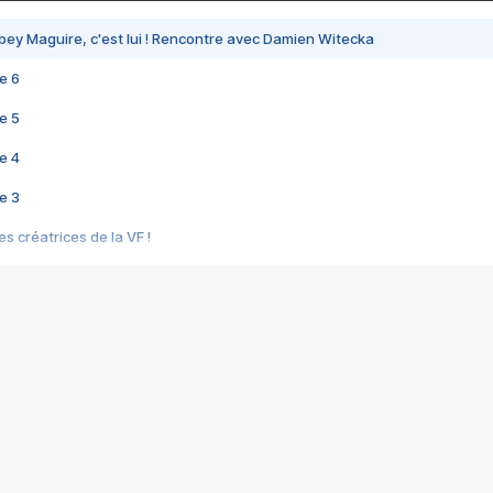
bey Maguire, c'est lui ! Rencontre avec Damien Witecka
e 6
e 5
e 4
e 3
s créatrices de la VF !
e 2
e 1
e Mektoub My Love arrive enfin ! Rencontre avec Shaïn Boumedine et Sal
i : après Toni en famille
elle réalise le bouleversant Dites lui que je l'aime
ais ! Rencontre autour de Vie privée de Rebecca Zlotowski