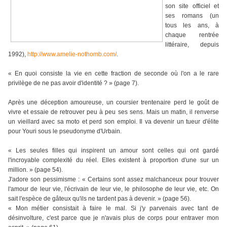
son site officiel et
ses romans (un
tous les ans, à
chaque rentrée
littéraire, depuis
1992),
http://www.amelie-nothomb.com/
.
« En quoi consiste la vie en cette fraction de seconde où l'on a le rare
privilège de ne pas avoir d'identité ? » (page 7).
Après une déception amoureuse, un coursier trentenaire perd le goût de
vivre et essaie de retrouver peu à peu ses sens. Mais un matin, il renverse
un vieillard avec sa moto et perd son emploi. Il va devenir un tueur d'élite
pour Youri sous le pseudonyme d'Urbain.
« Les seules filles qui inspirent un amour sont celles qui ont gardé
l'incroyable complexité du réel. Elles existent à proportion d'une sur un
million. » (page 54).
J'adore son pessimisme : « Certains sont assez malchanceux pour trouver
l'amour de leur vie, l'écrivain de leur vie, le philosophe de leur vie, etc. On
sait l'espèce de gâteux qu'ils ne tardent pas à devenir. » (page 56).
« Mon métier consistait à faire le mal. Si j'y parvenais avec tant de
désinvolture, c'est parce que je n'avais plus de corps pour entraver mon