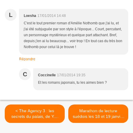
L
Loesha
17/01/2014 14:48
C'est le tout premier roman d'Amélie Nothomb que j'ai lu, et
j'ai été subjuguée par son style à l'époque... Court, percutant,
un personnage mystérieux et quelque part attachant. Bref,
depuis j'en ai lu beaucoup... voir trop ! En tout cas du très bon
Nothomb pour celui là je trouve !
Répondre
C
Coccinelle
17/01/2014 19:35
Et les romans japonais, tu les aimes bien ?
< The Agency 3 : les
Marathon de lecture
secrets du palais, de Y.S.
suédois les 18 et 19 janvier
Lee
2014 >