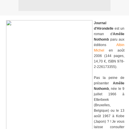
Journal
d'Hirondelle
est un
roman d'
Amélie
Nothomb
paru aux
éditions
Albin
Michel
en août
2006 (144 pages,
14,70 €, ISBN 978-
2-226173355).
Pas la peine de
présenter
Amélie
Nothomb
, née le 9
juillet 1966 à
Etterbeek
(Bruxelles,
Belgique) ou le 13
août 1967 à Kobe
(Japon) ? ! Je vous
laisse consulter