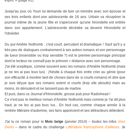
esprit. » (page 61).
Jusqu'au jour, où Youri lui demande de tuer un ministre avec son épouse et
ses trois enfants dont une adolescente de 16 ans. Urbain va récupérer le
journal intime de la jeune fille et s'apercevoir qu'une hirondelle est entrée
dans son appartement. L'adolescente décédée va devenir Hirondelle et
l'obséder.
Du pur Amélie Nothomb : c'est court, percutant et dramatique ! Sauf qu'il y a
très peu de dialogues contrairement à ses autres romans et son personnage
de tueur (insensible ou trop sensible ?) est le premier personnage principal
dont le lecteur ne connaît pas le prénom = distance avec son personnage.
J'ai été sceptique, comme souvent avec les romans d'Amélie Nothomb (mais
je ne les ai pas tous lus) : j'hésite à chaque fois entre crier au génie (pour
son efficacité à montrer tant de choses dans de si courts romans) et dire que
je suis déçue que ses romans soient si courts (trop vite aboutis) mais au
moins, ils déroutent et ne laissent pas de marbre.
Et puis, dans ce
Journal d'Hirondelle
, grosse pub pour Radiohead !
Ce n'est pas le meilleur roman d'Amélie Nothomb mais comme je l'ai dit plus
haut, je ne les ai pas tous lus... En tout cas, comme chaque année à la
rentrée littéraire d'automne, ses fans apprécient et ses détracteurs détestent.
J'ai lu ce roman pour le
Mois belge
(janvier 2014) – toutes les infos
chez
Denis
– dans le cadre du challenge
Littérature francophone d'ailleurs
. Je