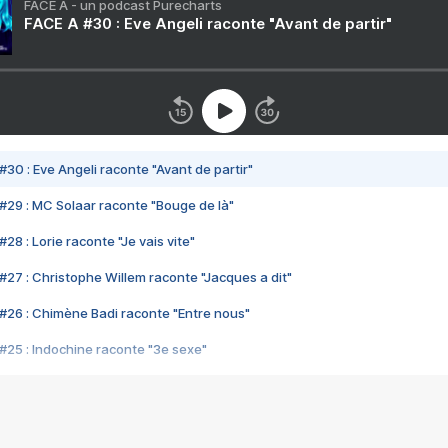
FACE A - un podcast Purecharts
FACE A #30 : Eve Angeli raconte "Avant de partir"
#30 : Eve Angeli raconte "Avant de partir"
#29 : MC Solaar raconte "Bouge de là"
28 : Lorie raconte "Je vais vite"
#27 : Christophe Willem raconte "Jacques a dit"
#26 : Chimène Badi raconte "Entre nous"
#25 : Indochine raconte "3e sexe"
#24 : Zaho raconte "C'est chelou"
#23 : Patrick Bruel raconte "Au café des délices"