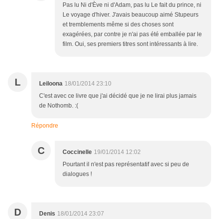
Pas lu Ni d'Ève ni d'Adam, pas lu Le fait du prince, ni
Le voyage d'hiver. J'avais beaucoup aimé Stupeurs
et tremblements même si des choses sont
exagérées, par contre je n'ai pas été emballée par le
film. Oui, ses premiers titres sont intéressants à lire.
L
Leiloona
18/01/2014 23:10
C'est avec ce livre que j'ai décidé que je ne lirai plus jamais
de Nothomb. :(
Répondre
C
Coccinelle
19/01/2014 12:02
Pourtant il n'est pas représentatif avec si peu de
dialogues !
D
Denis
18/01/2014 23:07