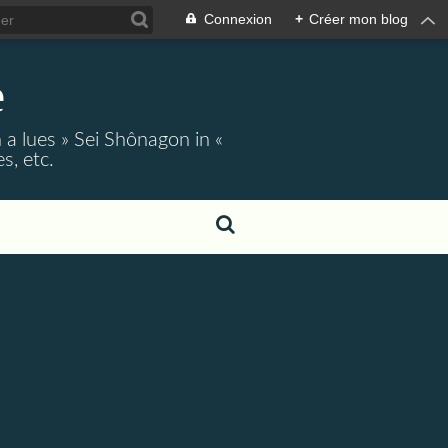
Connexion
+
Créer mon blog
e
 a lues » Sei Shônagon in «
s, etc.