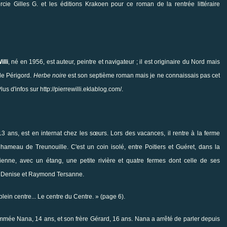
rcie Gilles G. et les éditions
Krakoen
pour ce roman de la rentrée littéraire
illi
, né en 1956, est auteur, peintre et navigateur ; il est originaire du Nord mais
 le Périgord.
Herbe noire
est son septième roman mais je ne connaissais pas cet
Plus d'infos sur
http://pierrewilli.eklablog.com/
.
13 ans, est en internat chez les sœurs. Lors des vacances, il rentre à la ferme
hameau de Treunouille. C'est un coin isolé, entre Poitiers et Guéret, dans la
ienne, avec un étang, une petite rivière et quatre fermes dont celle de ses
, Denise et Raymond Tersanne.
plein centre... Le centre du Centre. » (page 6).
ommée Nana, 14 ans, et son frère Gérard, 16 ans. Nana a arrêté de parler depuis