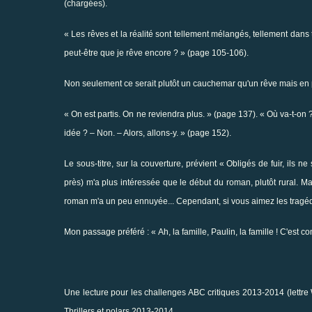
(chargées).
« Les rêves et la réalité sont tellement mélangés, tellement dans 
peut-être que je rêve encore ? » (page 105-106).
Non seulement ce serait plutôt un cauchemar qu'un rêve mais en p
« On est partis. On ne reviendra plus. » (page 137). « Où va-t-on ?
idée ? – Non. – Alors, allons-y. » (page 152).
Le sous-titre, sur la couverture, prévient « Obligés de fuir, ils n
près) m'a plus intéressée que le début du roman, plutôt rural. 
roman m'a un peu ennuyée... Cependant, si vous aimez les tragéd
Mon passage préféré : « Ah, la famille, Paulin, la famille ! C'est
Une lecture pour les challenges
ABC critiques 2013-2014
(lettre
Thrillers et polars 2013-2014
.