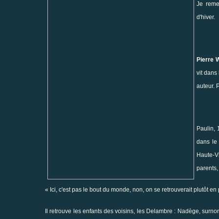
Je reme
d'hiver.
Pierre W
vit dans
auteur. 
Paulin, 
dans le 
Haute-V
parents
« Ici, c'est pas le bout du monde, non, on se retrouverait plutôt en 
Il retrouve les enfants des voisins, les Delambre : Nadège, surn