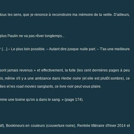
tous les sens, que je renonce à reconstruire ma mémoire de la veille. D'ailleurs,
lus Paulin ne va pas rêver longtemps...
 […] – Le plus loin possible. – Autant dire jusque nulle part. – T'as une meilleure
e sont jamais revenus » et effectivement, la fuite (les cent dernières pages à peu
Mais, même s'il y a une ambiance dans
Herbe noire
(et elle est plutôt sombre), ce
ies et les
road movies
sanglants, ce livre noir peut vous plaire.
 comme une toxine qu'on a dans le sang. » (page 174).
 W),
Bookineurs en couleurs
(couverture noire),
Rentrée littéraire d'hiver 2014
et