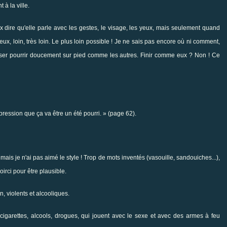
 à la ville.
ux dire qu'elle parle avec les gestes, le visage, les yeux, mais seulement quand
deux, loin, très loin. Le plus loin possible ! Je ne sais pas encore où ni comment,
aisser pourrir doucement sur pied comme les autres. Finir comme eux ? Non ! Ce
ression que ça va être un été pourri. » (page 62).
 mais je n'ai pas aimé le style ! Trop de mots inventés (vasouille, sandouiches...),
irci pour être plausible.
, violents et alcooliques.
garettes, alcools, drogues, qui jouent avec le sexe et avec des armes à feu