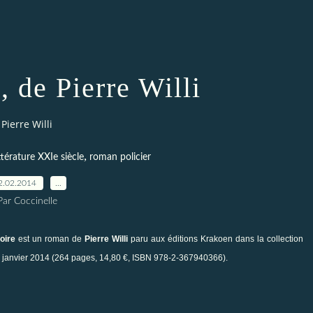
, de Pierre Willi
Pierre Willi
,
ittérature XXIe siècle
roman policier
2.02.2014
…
Par Coccinelle
oire
est un roman de
Pierre Willi
paru aux éditions
Krakoen
dans la collection
 janvier 2014 (264 pages, 14,80 €, ISBN 978-2-367940366).