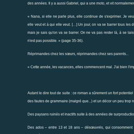
des années. Il y a aussi Gabriel, qui a une moto, et vit normalement
« Nana, si elle ne parle plus, elle continue de s'exprimer. Je ve
elle veut et à qui elle veut. […] Un jour, on va se barrer tous les 
mais je sais qu'on va se barrer. On ne va pas rester là, à se l
n'est pas possible. » (page 35-36).
Réprimandes chez les sœurs, réprimandes chez ses parents...
« Cette année, les vacances, elles commencent mal. J'ai bien l'imp
Autant le dire tout de suite : ce roman a sûrement un fort potentiel
des fautes de grammaire (malgré que...) et un décor un peu trop no
Des paysans ruinés et inactifs suite à des années de surproduction
Des ados – entre 13 et 18 ans – désœuvrés, qui consomment ci