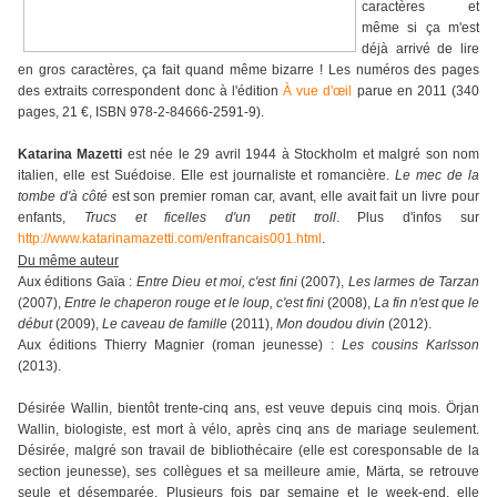
caractères et
même si ça m'est
déjà arrivé de lire
en gros caractères, ça fait quand même bizarre ! Les numéros des pages
des extraits correspondent donc à l'édition
À vue d'œil
parue en 2011 (340
pages, 21 €, ISBN 978-2-84666-2591-9).
Katarina Mazetti
est née le 29 avril 1944 à Stockholm et malgré son nom
italien, elle est Suédoise. Elle est journaliste et romancière.
Le mec de la
tombe d'à côté
est son premier roman car, avant, elle avait fait un livre pour
enfants,
Trucs et ficelles d'un petit troll
.
Plus d'infos sur
http://www.katarinamazetti.com/enfrancais001.html
.
Du même auteur
Aux éditions Gaïa :
Entre Dieu et moi, c'est fini
(2007),
Les larmes de Tarzan
(2007),
Entre le chaperon rouge et le loup, c'est fini
(2008),
La fin n'est que le
début
(2009),
Le caveau de famille
(2011),
Mon doudou divin
(2012).
Aux éditions Thierry Magnier (roman jeunesse) :
Les cousins Karlsson
(2013).
Désirée Wallin, bientôt trente-cinq ans, est veuve depuis cinq mois. Örjan
Wallin, biologiste, est mort à vélo, après cinq ans de mariage seulement.
Désirée, malgré son travail de bibliothécaire (elle est coresponsable de la
section jeunesse), ses collègues et sa meilleure amie, Märta, se retrouve
seule et désemparée. Plusieurs fois par semaine et le week-end, elle