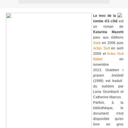
Le mec de la
tombe d'à côté
est
un roman de
Katarina Mazetti
paru aux éditions
Gaïa
en 2006 puis
Actes Sud
en avril
2009 et
Actes Sud
Babel
en
novembre
2013.
Grabben i
graven bredvid
(1998) est traduit
du suédois par
Lena Grumbach et
Catherine Marcus.
Parfois, à la
bibliothèque, le
document n'est
disponible qu'en
livre en gros