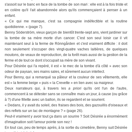
s'assoit sur le banc en face de la tombe de son mari : elle est à la fois triste et
en colère qu'il l'ait abandonnée alors qu'ils commençaient à penser à un
enfant.
« Ce qui me manque, c'est sa compagnie indéfectible et la routine
quotidienne. » (page 7).
Benny Söderström, vieux garçon de bientôt trente-sept ans, vient jardiner sur
la tombe de sa mère morte d'un cancer. C'est son seul loisir car il vit
maintenant seul à la ferme de Rönngården et c'est vraiment difficile : il doit
non seulement s'occuper des vingt-quatre vaches laitières, de quelques
moutons, de veaux de reproduction, de la forêt mais aussi de la gestion de la
ferme et de tout ce dont s'occupait sa mère de son vivant.
Pour Désirée qui l'a repéré, il est « le mec de la tombe d'à côté » avec son
odeur de paysan, ses mains sales, et sûrement aucun intellect.
Pour Benny, qui a remarqué sa pâleur et la couleur de ses vêtements, elle
est « la femme beige » puis « la Crevette » en lien avec sa maigreur.
Deux narrateurs qui, à travers les
a priori
qu'ils ont l'un de l'autre,
commencent à se détester sans se connaître mais un jour, à cause (ou grâce
à ?) d'une fillette avec un ballon, ils se regardent et se sourient.
« Dedans, il y avait du soleil, des fraises des bois, des gazouillis d'oiseaux et
des reflets sur un lac de montagne ? » (page 26).
Peut-il vraiment y avoir tout ça dans un sourire ? Soit Désirée a énormément
d'imagination soit l'amour pointe son nez !
En tout cas, peu de temps après, à la sortie du cimetière, Benny suit Désirée