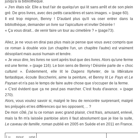
jusqu'à la bibliothèque.
« J'en étais sûr. Elle a tout l'air de quelqu'un qui lit sans arrêt et de son plein
gré. De gros livres, avec des petits caractères et sans images. » (page 60).
Il est trop mignon, Benny ! D'autant plus qu'il va oser entrer dans la
bibliothèque, demander un livre sur l'apiculture et inviter Désirée !
« Ça vous dirait... de venir faire un tour au cimetière ? » (page73).
Allez, je ne vous en dirai pas plus mais je pense que vous avez compris que
ce roman à double voix (un chapitre l'un, un chapitre l'autre) est vraiment
désopilant mais aussi humain et tendre.
« Je veux dire, les livres ne sont après tout que des livres. Alors qu'une ferme
est une ferme. » (page 116). Le bon sens de Benny ! Désirée parle de « choc
culturel ». Évidemment, elle lit le
Dagens Nyheter
, de la littérature
fantastique, écoute Boccherini, aime la peinture, et Benny lit
Le Pays
et
Le
Paysan
et n'a pas le temps de faire autre chose que s'occuper de la ferme.
« C'est évident que ça ne peut pas marcher. C'est foutu d'avance. » (page
270).
Alors, vous voulez savoir si, malgré le lieu de rencontre surprenant, malgré
les préjugés et les différences qui les opposent, ... ?
De mon côté, j'ai lu ce roman avec grand plaisir, c'est frais, amusant, enlevé,
mais la fin m'a laissée pantoise alors il faut absolument que je lise la suite,
Le caveau de famille
, roman publié en 2005 en Suède et en 2011 en France.
Lu pour une