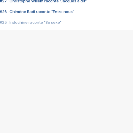
#27 : Christophe Willem raconte "Jacques a dit"
#26 : Chimène Badi raconte "Entre nous"
#25 : Indochine raconte "3e sexe"
#24 : Zaho raconte "C'est chelou"
#23 : Patrick Bruel raconte "Au café des délices"
#22 : Kyo raconte "Le chemin"
#21 : Nolwenn Leroy raconte "Cassé"
#20 : Patrick Hernandez raconte "Born to be alive"
#19 : Lorie raconte "Près de moi"
#18 : Michael Jones raconte "A nos actes manqués" (avec Jean-Jacque
#17 : Khaled raconte "Aïcha"
#16 : Corneille raconte "Parce qu'on vient de loin"
#15 : Indochine raconte "L'aventurier"