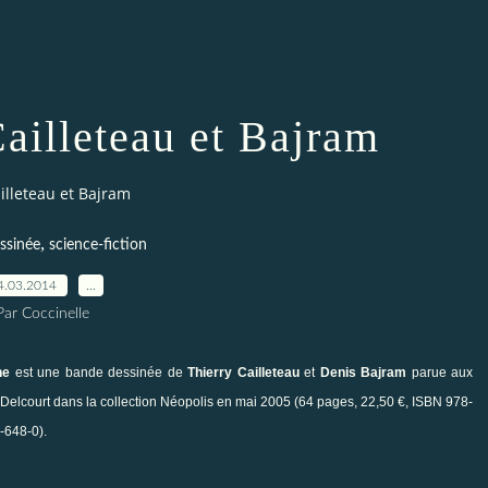
ailleteau et Bajram
illeteau et Bajram
,
ssinée
science-fiction
4.03.2014
…
Par Coccinelle
ne
est une bande dessinée de
Thierry
Cailleteau
et
Denis
Bajram
parue aux
Delcourt
dans la collection Néopolis en mai 2005 (64 pages, 22,50 €, ISBN 978-
-648-0).