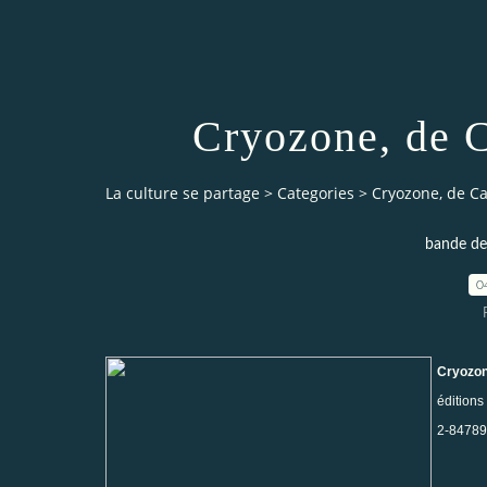
Cryozone, de C
La culture se partage
>
Categories
>
Cryozone, de Ca
bande de
0
Cryozo
éditions
2-84789