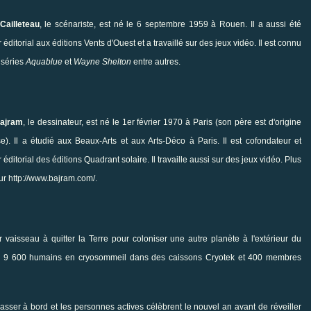
Cailleteau
, le scénariste, est né le 6 septembre 1959 à Rouen. Il a aussi été
 éditorial aux éditions Vents d'Ouest et a travaillé sur des jeux vidéo. Il est connu
 séries
Aquablue
et
Wayne Shelton
entre autres.
Bajram
, le dessinateur, est né le 1er février 1970 à Paris (son père est d'origine
e). Il a étudié aux Beaux-Arts et aux Arts-Déco à Paris. Il est cofondateur et
 éditorial des éditions Quadrant solaire. Il travaille aussi sur des jeux vidéo. Plus
sur
http://www.bajram.com/
.
aisseau à quitter la Terre pour coloniser une autre planète à l'extérieur du
d, 9 600 humains en cryosommeil dans des caissons Cryotek et 400 membres
asser à bord et les personnes actives célèbrent le nouvel an avant de réveiller