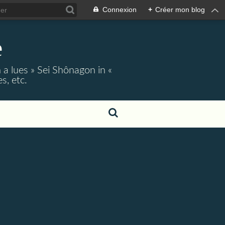
Connexion
+
Créer mon blog
e
 a lues » Sei Shônagon in «
s, etc.