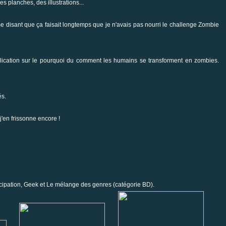
s planches, des illustrations...
 me disant que ça faisait longtemps que je n'avais pas nourri le challenge
Zombie
explication sur le pourquoi du comment les humains se transforment en zombies.
és.
 j'en frissonne encore !
cipation
,
Geek
et
Le mélange des genres
(catégorie BD).