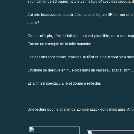
et un cahier de 16 pages intitulé
Le making-of
avec des croquis, de
J'ai pris beaucoup de plaisir à lire cette intégrale SF horreur en
attack
!
Ce qui m'a plu, c'est le fait que tout est plausible, on a une 
Encore un exemple de la folie humaine...
Les dessins sont beaux, réalistes, le récit et la peur sont bien dos
L'histoire se déroule en huis-clos dans un vaisseau spatial, brrr...,
Et la fin est spectaculaire et donne à réfléchir.
Une lecture pour le challenge
Zombie attack
donc mais aussi
Anti