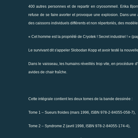
400 autres personnes et de repartir en cryosommeil. Erika Bjor
refuse de se faire avorter et provoque une explosion. Dans une 
des caissons individuels différents et non répertoriés, des modèles
« Cet homme est la propriété de Cryotek ! Secret industriel ! » (pa
Le survivant dit s'appeler Slobodan Kopp et avoir testé la nouvel
Dans le vaisseau, les humains réveillés trop vite, en procédure 
avides de chair fraîche.
Cette intégrale contient les deux tomes de la bande dessinée :
Tome 1 – Sueurs froides (mars 1996, ISBN 978-2-84055-058-7),
Tome 2 – Syndrome Z (avril 1998, ISBN 978-2-84055-174-4),