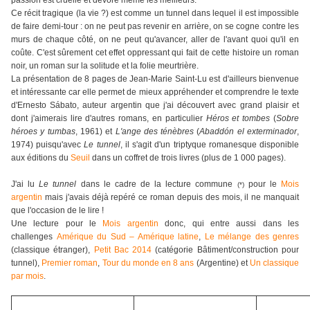
passion est cruelle et dévore même les meilleurs.
Ce récit tragique (la vie ?) est comme un tunnel dans lequel il est impossible
de faire demi-tour : on ne peut pas revenir en arrière, on se cogne contre les
murs de chaque côté, on ne peut qu'avancer, aller de l'avant quoi qu'il en
coûte. C'est sûrement cet effet oppressant qui fait de cette histoire un roman
noir, un roman sur la solitude et la folie meurtrière.
La présentation de 8 pages de Jean-Marie Saint-Lu est d'ailleurs bienvenue
et intéressante car elle permet de mieux appréhender et comprendre le texte
d'Ernesto Sábato, auteur argentin que j'ai découvert avec grand plaisir et
dont j'aimerais lire d'autres romans, en particulier
Héros et tombes
(
Sobre
héroes y tumbas
, 1961) et
L'ange des ténèbres
(
Abaddón el exterminador
,
1974) puisqu'avec
Le tunnel
, il s'agit d'un triptyque romanesque disponible
aux éditions du
Seuil
dans un coffret de trois livres (plus de 1 000 pages).
J'ai lu
Le tunnel
dans le cadre de la lecture commune
pour le
Mois
(*)
argentin
mais j'avais déjà repéré ce roman depuis des mois, il ne manquait
que l'occasion de le lire !
Une lecture pour le
Mois argentin
donc, qui entre aussi dans les
challenges
Amérique du Sud – Amérique latine
,
Le mélange des genres
(classique étranger),
Petit Bac 2014
(catégorie Bâtiment/construction pour
tunnel),
Premier roman
,
Tour du monde en 8 ans
(Argentine) et
Un classique
par mois
.