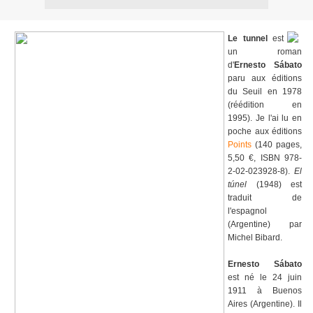
Le tunnel
est
un roman
d'
Ernesto Sábato
paru aux éditions
du Seuil en 1978
(réédition en
1995). Je l'ai lu en
poche aux éditions
Points
(140 pages,
5,50 €, ISBN 978-
2-02-023928-8).
El
túnel
(1948) est
traduit de
l'espagnol
(Argentine) par
Michel Bibard.
Ernesto Sábato
est né le 24 juin
1911 à Buenos
Aires (Argentine). Il