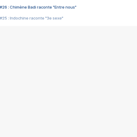
#26 : Chimène Badi raconte "Entre nous"
#25 : Indochine raconte "3e sexe"
#24 : Zaho raconte "C'est chelou"
#23 : Patrick Bruel raconte "Au café des délices"
#22 : Kyo raconte "Le chemin"
#21 : Nolwenn Leroy raconte "Cassé"
#20 : Patrick Hernandez raconte "Born to be alive"
#19 : Lorie raconte "Près de moi"
#18 : Michael Jones raconte "A nos actes manqués" (avec Jean-Jacque
#17 : Khaled raconte "Aïcha"
#16 : Corneille raconte "Parce qu'on vient de loin"
#15 : Indochine raconte "L'aventurier"