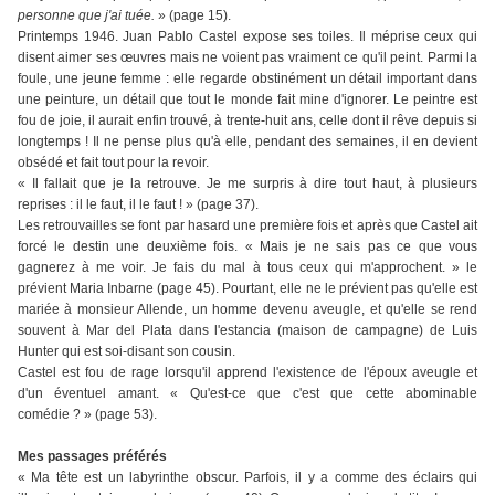
personne que j'ai tuée.
» (page 15).
Printemps 1946. Juan Pablo Castel expose ses toiles. Il méprise ceux qui
disent aimer ses œuvres mais ne voient pas vraiment ce qu'il peint. Parmi la
foule, une jeune femme : elle regarde obstinément un détail important dans
une peinture, un détail que tout le monde fait mine d'ignorer. Le peintre est
fou de joie, il aurait enfin trouvé, à trente-huit ans, celle dont il rêve depuis si
longtemps ! Il ne pense plus qu'à elle, pendant des semaines, il en devient
obsédé et fait tout pour la revoir.
« Il fallait que je la retrouve. Je me surpris à dire tout haut, à plusieurs
reprises : il le faut, il le faut ! » (page 37).
Les retrouvailles se font par hasard une première fois et après que Castel ait
forcé le destin une deuxième fois. « Mais je ne sais pas ce que vous
gagnerez à me voir. Je fais du mal à tous ceux qui m'approchent. » le
prévient Maria Inbarne (page 45). Pourtant, elle ne le prévient pas qu'elle est
mariée à monsieur Allende, un homme devenu aveugle, et qu'elle se rend
souvent à Mar del Plata dans l'estancia (maison de campagne) de Luis
Hunter qui est soi-disant son cousin.
Castel est fou de rage lorsqu'il apprend l'existence de l'époux aveugle et
d'un éventuel amant. « Qu'est-ce que c'est que cette abominable
comédie ? » (page 53).
Mes passages préférés
« Ma tête est un labyrinthe obscur. Parfois, il y a comme des éclairs qui