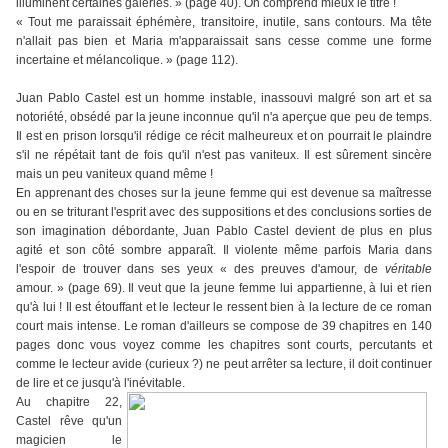
illuminent certaines galeries. » (page 40). On comprend mieux le titre !
« Tout me paraissait éphémère, transitoire, inutile, sans contours. Ma tête
n'allait pas bien et Maria m'apparaissait sans cesse comme une forme
incertaine et mélancolique. » (page 112).
Juan Pablo Castel est un homme instable, inassouvi malgré son art et sa
notoriété, obsédé par la jeune inconnue qu'il n'a aperçue que peu de temps.
Il est en prison lorsqu'il rédige ce récit malheureux et on pourrait le plaindre
s'il ne répétait tant de fois qu'il n'est pas vaniteux. Il est sûrement sincère
mais un peu vaniteux quand même !
En apprenant des choses sur la jeune femme qui est devenue sa maîtresse
ou en se triturant l'esprit avec des suppositions et des conclusions sorties de
son imagination débordante, Juan Pablo Castel devient de plus en plus
agité et son côté sombre apparaît. Il violente même parfois Maria dans
l'espoir de trouver dans ses yeux « des preuves d'amour, de
véritable
amour. » (page 69). Il veut que la jeune femme lui appartienne, à lui et rien
qu'à lui ! Il est étouffant et le lecteur le ressent bien à la lecture de ce roman
court mais intense. Le roman d'ailleurs se compose de 39 chapitres en 140
pages donc vous voyez comme les chapitres sont courts, percutants et
comme le lecteur avide (curieux ?) ne peut arrêter sa lecture, il doit continuer
de lire et ce jusqu'à l'inévitable.
Au chapitre 22,
Castel rêve qu'un
magicien le