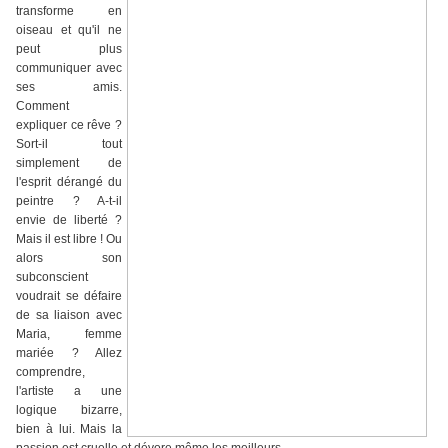
transforme en
oiseau et qu'il ne
peut plus
communiquer avec
ses amis.
Comment
expliquer ce rêve ?
Sort-il tout
simplement de
l'esprit dérangé du
peintre ? A-t-il
envie de liberté ?
Mais il est libre ! Ou
alors son
subconscient
voudrait se défaire
de sa liaison avec
Maria, femme
mariée ? Allez
comprendre,
l'artiste a une
logique bizarre,
bien à lui. Mais la