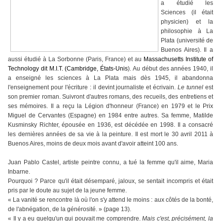
a étudié les
Sciences (il était
physicien) et la
philosophie à La
Plata (université de
Buenos Aires). Il a
aussi étudié à La Sorbonne (Paris, France) et au
Massachusetts Institute of
Technology
dit M.I.T.
(
Cambridge,
É
tats-Unis
). Au début des années 1940, il
a enseigné les sciences à La Plata mais dès 1945, il abandonna
l'enseignement pour l'écriture : il devint journaliste et écrivain.
Le tunnel
est
son premier roman. Suivront d'autres romans, des recueils, des entretiens et
ses mémoires. Il a reçu la Légion d'honneur (France) en 1979 et le Prix
Miguel de Cervantes (Espagne) en 1984 entre autres. Sa femme, Matilde
Kusminsky Richter, épousée en 1936, est décédée en 1998. Il a consacré
les dernières années de sa vie à la peinture. Il est mort le 30 avril 2011 à
Buenos Aires, moins de deux mois avant d'avoir atteint 100 ans.
Juan Pablo Castel, artiste peintre connu, a tué la femme qu'il aime, Maria
Inbarne.
Pourquoi ? Parce qu'il était désemparé, jaloux, se sentait incompris et était
pris par le doute au sujet de la jeune femme.
« La vanité se rencontre là où l'on s'y attend le moins : aux côtés de la bonté,
de l'abnégation, de la générosité. » (page 13).
« Il y a eu quelqu'un qui pouvait me comprendre.
Mais c'est, précisément, la