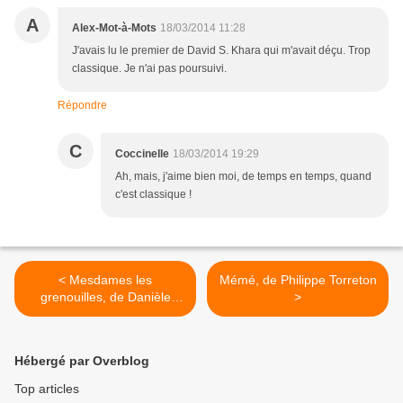
A
Alex-Mot-à-Mots
18/03/2014 11:28
J'avais lu le premier de David S. Khara qui m'avait déçu. Trop
classique. Je n'ai pas poursuivi.
Répondre
C
Coccinelle
18/03/2014 19:29
Ah, mais, j'aime bien moi, de temps en temps, quand
c'est classique !
< Mesdames les
Mémé, de Philippe Torreton
grenouilles, de Danièle
>
Fossette et Olivier Copin
Hébergé par Overblog
Top articles