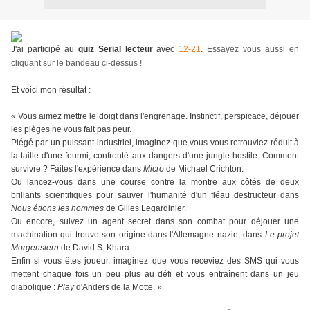
J'ai participé au
quiz Serial lecteur
avec
12-21
.
Essayez vous aussi en
cliquant sur le bandeau ci-dessus !
Et voici mon résultat :
« Vous aimez mettre le doigt dans l'engrenage. Instinctif, perspicace, déjouer
les pièges ne vous fait pas peur.
Piégé par un puissant industriel, imaginez que vous vous retrouviez réduit à
la taille d'une fourmi, confronté aux dangers d'une jungle hostile. Comment
survivre ? Faites l'expérience dans
Micro
de Michael Crichton.
Ou lancez-vous dans une course contre la montre aux côtés de deux
brillants scientifiques pour sauver l'humanité d'un fléau destructeur dans
Nous étions les hommes
de Gilles Legardinier.
Ou encore, suivez un agent secret dans son combat pour déjouer une
machination qui trouve son origine dans l'Allemagne nazie, dans
Le projet
Morgenstern
de David S. Khara.
Enfin si vous êtes joueur, imaginez que vous receviez des SMS qui vous
mettent chaque fois un peu plus au défi et vous entraînent dans un jeu
diabolique :
Play
d'Anders de la Motte. »