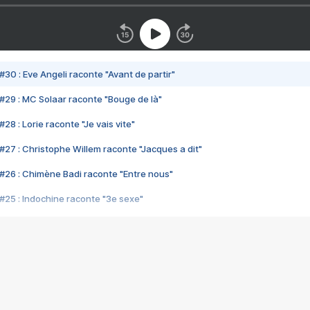
#30 : Eve Angeli raconte "Avant de partir"
#29 : MC Solaar raconte "Bouge de là"
28 : Lorie raconte "Je vais vite"
#27 : Christophe Willem raconte "Jacques a dit"
#26 : Chimène Badi raconte "Entre nous"
#25 : Indochine raconte "3e sexe"
#24 : Zaho raconte "C'est chelou"
#23 : Patrick Bruel raconte "Au café des délices"
#22 : Kyo raconte "Le chemin"
#21 : Nolwenn Leroy raconte "Cassé"