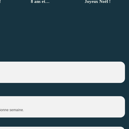
!
8 ans et…
Joyeux Noël !
! Bonne semaine.