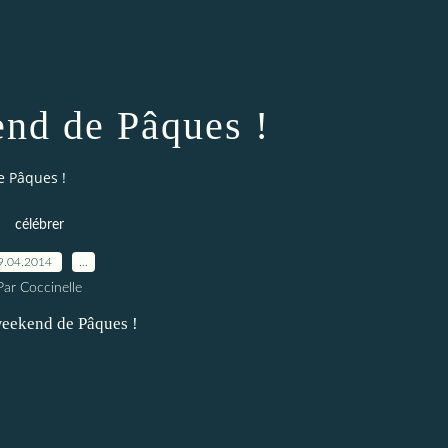
nd de Pâques !
 Pâques !
célébrer
9.04.2014
…
Par Coccinelle