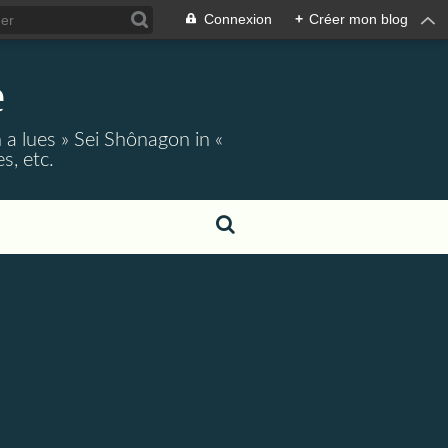
Connexion
+
Créer mon blog
e
 a lues » Sei Shônagon in «
s, etc.