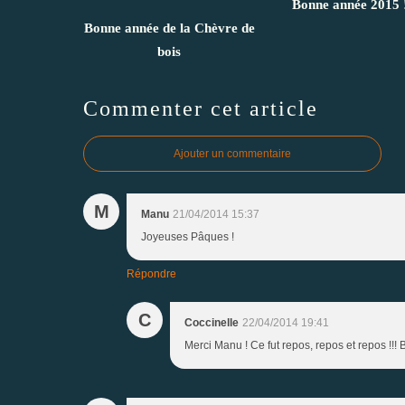
Bonne année 2015 
Bonne année de la Chèvre de
bois
Commenter cet article
Ajouter un commentaire
M
Manu
21/04/2014 15:37
Joyeuses Pâques !
Répondre
C
Coccinelle
22/04/2014 19:41
Merci Manu ! Ce fut repos, repos et repos !!