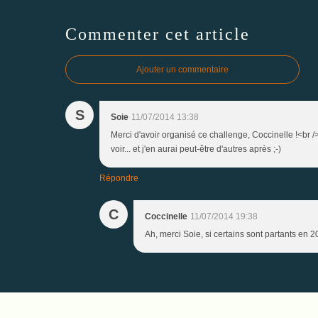
Commenter cet article
Ajouter un commentaire
S
Soie
11/07/2014 13:38
Merci d'avoir organisé ce challenge, Coccinelle !<br />
voir... et j'en aurai peut-être d'autres après ;-)
Répondre
C
Coccinelle
11/07/2014 19:38
Ah, merci Soie, si certains sont partants en 20