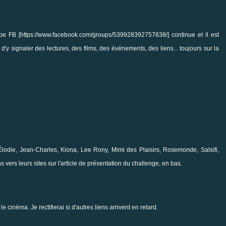
pe FB [
https://www.facebook.com/groups/539928392757838/
] continue et il est
 d'y signaler des lectures, des films, des événements, des liens... toujours sur la
Élodie, Jean-Charles, Kiona, Lee Rony, Mimi des Plaisirs, Rosemonde, Salsifi,
ns vers leurs sites sur
l'article de présentation du challenge
, en bas.
 cinéma. Je rectifierai si d'autres liens arrivent en retard.