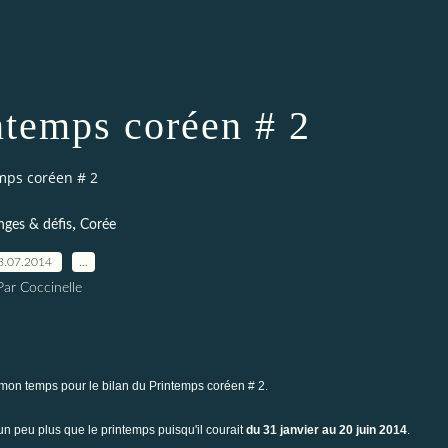
ntemps coréen # 2
mps coréen # 2
,
nges & défis
Corée
8.07.2014
…
Par Coccinelle
s mon temps pour le bilan du
Printemps coréen # 2
.
t un peu plus que le printemps puisqu'il courait
du 31 janvier au 20 juin
2014
.