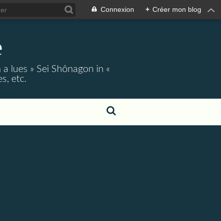
Connexion
+
Créer mon blog
e
 a lues » Sei Shônagon in «
s, etc.