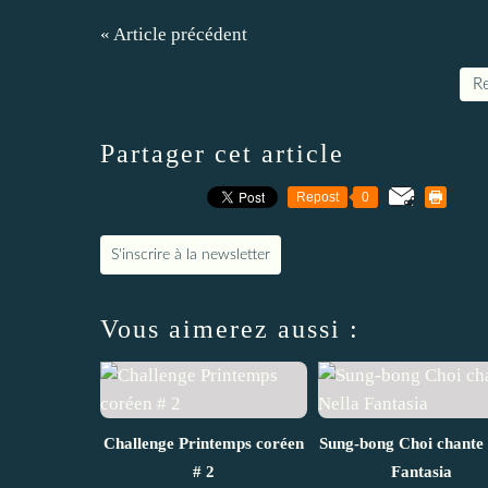
« Article précédent
Re
Partager cet article
Repost
0
S'inscrire à la newsletter
Vous aimerez aussi :
Challenge Printemps coréen
Sung-bong Choi chante 
# 2
Fantasia