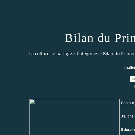
Bilan du Pri
La culture se partage
>
Categories
>
Bilan du Printe
challe
0
Bonjour,
J'ai pri
Il durai