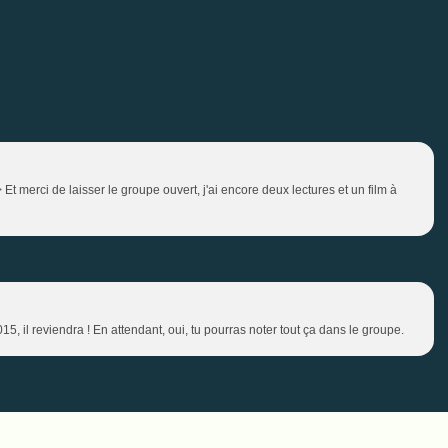
 Et merci de laisser le groupe ouvert, j'ai encore deux lectures et un film à
15, il reviendra ! En attendant, oui, tu pourras noter tout ça dans le groupe.