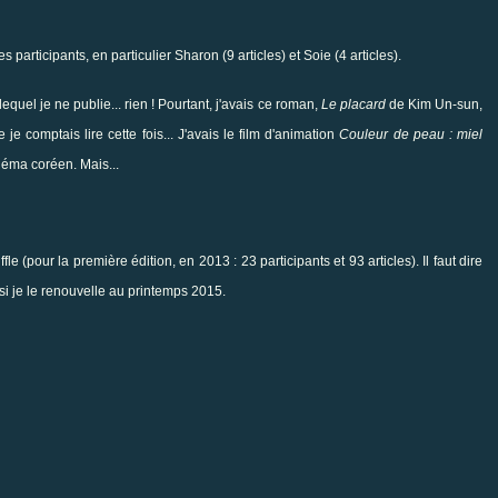
participants, en particulier Sharon (9 articles) et Soie (4 articles).
equel je ne publie... rien ! Pourtant, j'avais ce roman,
Le placard
de Kim Un-sun,
 je comptais lire cette fois... J'avais le film d'animation
Couleur de peau : miel
néma coréen. Mais...
ffle (pour la
première édition
, en 2013 : 23 participants et 93 articles). Il faut dire
 si je le renouvelle au printemps 2015.