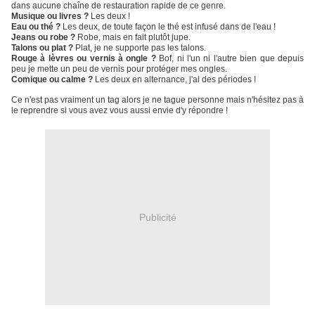
dans aucune chaîne de restauration rapide de ce genre.
M
usique ou livres ?
Les deux !
Eau ou thé ?
Les deux, de toute façon le thé est infusé dans de l'eau !
Jeans ou robe ?
Robe, mais en fait plutôt jupe.
Talons ou plat ?
Plat, je ne supporte pas les talons.
Rouge à lèvres ou vernis à ongle ?
Bof, ni l'un ni l'autre bien que depuis
peu je mette un peu de vernis pour protéger mes ongles.
Comique
ou calme ?
Les deux en alternance, j'ai des périodes !
Ce n'est pas vraiment un tag alors je ne tague personne mais n'hésitez pas à
le reprendre si vous avez vous aussi envie d'y répondre !
Publicité