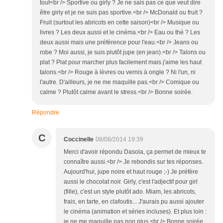
tout<br /> Sportive ou girly ? Je ne sais pas ce que veut dire
être girly et je ne suis pas sportive.<br /> McDonald ou fruit ?
Fruit (surtout les abricots en cette saison)<br /> Musique ou
livres ? Les deux aussi et le cinéma.<br /> Eau ou thé ? Les
deux aussi mais une préférence pour l'eau.<br /> Jeans ou
robe ? Moi aussi, je suis plutôt jupe (en jean).<br /> Talons ou
plat ? Plat pour marcher plus facilement mais j'aime les haut
talons.<br /> Rouge à lèvres ou vernis à ongle ? Ni l'un, ni
l'autre. D'ailleurs, je ne me maquille pas.<br /> Comique ou
calme ? Plutôt calme avant le stress.<br /> Bonne soirée.
Répondre
C
Coccinelle
08/08/2014 19:39
Merci d'avoir répondu Dasola, ça permet de mieux te
connaître aussi.<br /> Je rebondis sur tes réponses.
Aujourd'hui, jupe noire et haut rouge ;-) Je préfère
aussi le chocolat noir. Girly, c'est l'adjectif pour girl
(fille), c'est un style plutôt ado. Miam, les abricots,
frais, en tarte, en clafoutis... J'aurais pu aussi ajouter
le cinéma (animation et séries incluses). Et plus loin :
je ne me maquille pas non plus.<br /> Bonne soirée