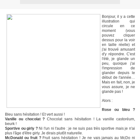
Bonjour, il y a cette
illustration qui
circule en ce
moment (vous
pouvez cliquer
dessus pour la voir
en taille réelle) et
j'ai trouvé amusant
d'y répondre. C'est
l'été, je glande un
peu, quoique j'ai
l'impression de
glander depuis le
début de l'année…
Mais en fait, non, je
vous assure, je ne
glande pas !
Alors :
Rose ou bleu ?
Bleu sans hésitation ! Et vert aussi !
Vanille ou chocolat ?
Chocolat sans hésitation ! La vanille castoréum,
beurk !
Sportive ou girly ?
Ni l'un ni l'autre : je ne suis pas très sportive mais je n'ai
plus l'âge d'être girly. Je dirais plutôt naturelle.
McDonald ou fruit ?
Fruit sans hésitation ! Je ne vais jamais au McDo ni