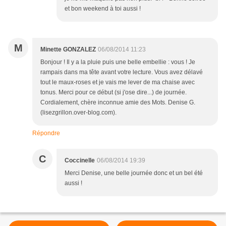
et bon weekend à toi aussi !
M
Minette GONZALEZ
06/08/2014 11:23
Bonjour ! Il y a la pluie puis une belle embellie : vous ! Je
rampais dans ma tête avant votre lecture. Vous avez délavé
tout le maux-roses et je vais me lever de ma chaise avec
tonus. Merci pour ce début (si j'ose dire...) de journée.
Cordialement, chère inconnue amie des Mots. Denise G.
(lisezgrillon.over-blog.com).
Répondre
C
Coccinelle
06/08/2014 19:39
Merci Denise, une belle journée donc et un bel été
aussi !