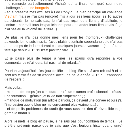
- je remercie particulièrement Michaël qui a finalement géré seul notre
challenge
Automne hongrois
;
- et je présente mes excuses à Lee Rony qui a bien participé au challenge
Vietnam
mais je n'ai pas (encore) mis à jour ses liens (pour les 10 autres
participants, je ne sais pas, je n'ai pas reçu leurs liens ; d'habitude, je
contacte par mail tous les participants pour demander leurs liens mais là, je
n'ai pas eu la volonté de le faire...).
De plus, je n'ai pas donné mes liens pour les (nombreux) challenges
auxquels je me suis inscrite (avec plaisir et entrain cependant) et je n'ai pas
eu le temps de le faire durant ces quelques jours de vacances (peut-être le
ferais-je début 2015 s'il n'est pas trop tard…).
Et je passe plus de temps à virer les spams qu'à répondre à vos
commentaires (d'ailleurs, j'ai pas mal de retard…).
Pourtant aujourd'hui, c'est jour de fête : le blog fête ses
8 ans
(eh oui !) et ce
sont les festivités de fin d'année avec une belle année 2015 qui s'annonce
(je l'espère !).
Mais voilà…
- manque de temps (un concours… raté, un examen professionnel… réussi,
une formation… géniale
, et la vie tout simplement !) ;
- manque de motivation (un article par jour, ça devient une corvée et puis j'ai
l'impression que le blog ne me correspond plus vraiment…) ;
- et de petits problèmes de santé (je vous rassure, rien d'irréversible et je
garde le moral !).
Alors, je mets le blog en pause, je ne sais pas pour combien de temps… Je
préfère prévenir parce que je sais que c'est toujours triste quand un(e)