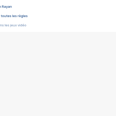
im Rayan
 toutes les règles
s les jeux vidéo
us choquant de Rockstar ? - Le scandale BULLY
e plus moche de Steam
du RÊVE tourne au CAUCHEMAR
pendant 8 heures
it… à tort
umiliés par un jeu vidéo
ire - Final Fantasy 8
ti un empire - Age of Empires
story DOFUS