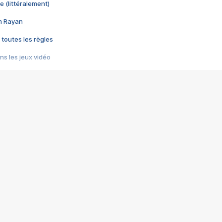
e (littéralement)
im Rayan
 toutes les règles
s les jeux vidéo
us choquant de Rockstar ? - Le scandale BULLY
e plus moche de Steam
du RÊVE tourne au CAUCHEMAR
pendant 8 heures
it… à tort
umiliés par un jeu vidéo
ire - Final Fantasy 8
ti un empire - Age of Empires
story DOFUS