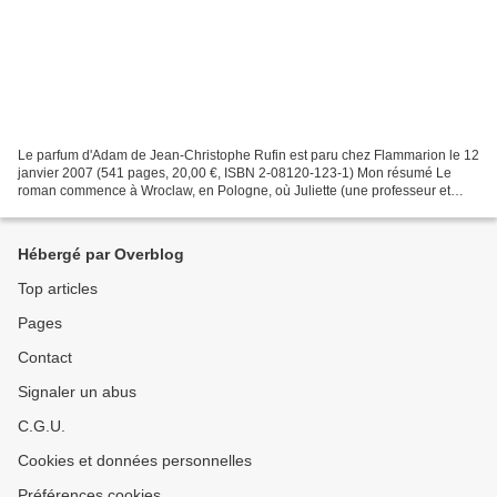
Le parfum d'Adam de Jean-Christophe Rufin est paru chez Flammarion le 12
janvier 2007 (541 pages, 20,00 €, ISBN 2-08120-123-1) Mon résumé Le
roman commence à Wroclaw, en Pologne, où Juliette (une professeur et
militante écologique un peu paumée) entre...
Hébergé par Overblog
Top articles
Pages
Contact
Signaler un abus
C.G.U.
Cookies et données personnelles
Préférences cookies