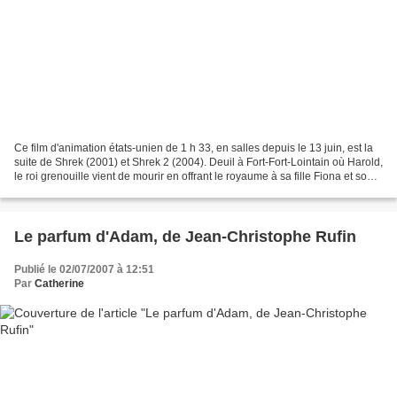
Ce film d'animation états-unien de 1 h 33, en salles depuis le 13 juin, est la
suite de Shrek (2001) et Shrek 2 (2004). Deuil à Fort-Fort-Lointain où Harold,
le roi grenouille vient de mourir en offrant le royaume à sa fille Fiona et son
époux Shrek....
Le parfum d'Adam, de Jean-Christophe Rufin
Publié le 02/07/2007 à 12:51
Par
Catherine