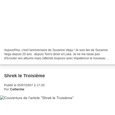
Aujourd'hui, c'est l'anniversaire de Suzanne Vega ! Je suis fan de Suzanne
Vega depuis 20 ans : depuis Tom's diner et Luka. Je ne me lasse pas
d'écouter ses albums mais j'attends toujours avec impatience le nouveau qui
arrive en général tous les deux...
Shrek le Troisième
Publié le 05/07/2007 à 17:20
Par
Catherine