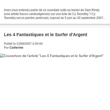
Avez-vous entendu parler de ce scandale suite au baiser de Sam Rindy
(une artiste franco-cambodgienne) sur une toile de Cy Twombly ? Cy
Twombly est un peintre américain, exposé du 5 juin au 30 septembre 2007
au Musée d'Art Contemporain dans la Collection...
Les 4 Fantastiques et le Surfer d'Argent
Publié le 13/08/2007 à 00:00
Par
Catherine