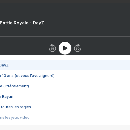
 Battle Royale - DayZ
 DayZ
 a 13 ans (et vous l'avez ignoré)
e (littéralement)
im Rayan
 toutes les règles
s les jeux vidéo
us choquant de Rockstar ? - Le scandale BULLY