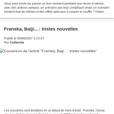
Vous avez envie de passer un bon moment pendant une heure et demie,
avec des acteurs sympas, un scénario pas trop compliqué (mais un scénario
existant tout de même) et des effets spéciaux à couper le souffle ? Faites
comme moi, allez voir Les 4 Fantastiques...
Franska, Baiji... : tristes nouvelles
Publié le 09/08/2007 à 23:57
Par
Catherine
Les nouvelles sont tombées en ce début de mois d'août : Franska, l'ourse