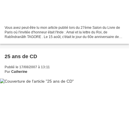
Vous avez peut-être lu mon article publié lors du 27ème Salon du Livre de
Paris où l'invitée d'honneur était l'Inde : Amal et la lettre du Roi, de
Rabîndranâth TAGORE . Le 15 août, c'était le jour du 60e anniversaire de
l'indépendance de l'Inde. Je sais,...
25 ans de CD
Publié le 17/08/2007 à 13:11
Par
Catherine