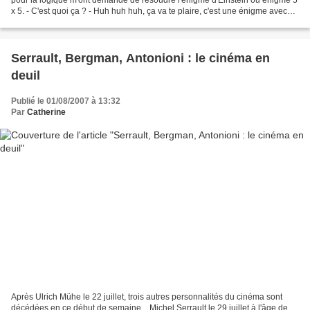
x 5. - C'est quoi ça ? - Huh huh huh, ça va te plaire, c'est une énigme avec
des indices et il faut trouver...
Serrault, Bergman, Antonioni : le cinéma en
deuil
Publié le 01/08/2007 à 13:32
Par
Catherine
Après Ulrich Mühe le 22 juillet, trois autres personnalités du cinéma sont
décédées en ce début de semaine... Michel Serrault le 29 juillet à l'âge de