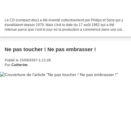
Le CD (compact disc) a été inventé collectivement par Philips et Sony qui y
travaillaient depuis 1979. Mais c'est la date du 17 août 1982 qui a été
retenue parce que c'est le jour où la production a commencé dans une usine
de Hanovre (Allemagne). Le public...
Ne pas toucher ! Ne pas embrasser !
Publié le 15/08/2007 à 13:28
Par
Catherine