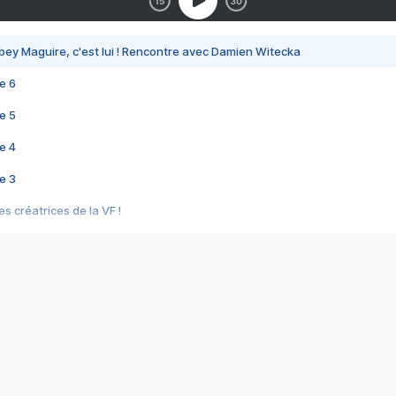
bey Maguire, c'est lui ! Rencontre avec Damien Witecka
e 6
e 5
e 4
e 3
s créatrices de la VF !
e 2
e 1
e Mektoub My Love arrive enfin ! Rencontre avec Shaïn Boumedine et Sal
i : après Toni en famille
elle réalise le bouleversant Dites lui que je l'aime