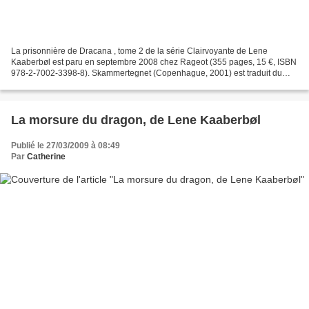
La prisonnière de Dracana , tome 2 de la série Clairvoyante de Lene
Kaaberbøl est paru en septembre 2008 chez Rageot (355 pages, 15 €, ISBN
978-2-7002-3398-8). Skammertegnet (Copenhague, 2001) est traduit du
danois par Catherine Lise Dubost. J'ai déjà...
La morsure du dragon, de Lene Kaaberbøl
Publié le 27/03/2009 à 08:49
Par
Catherine