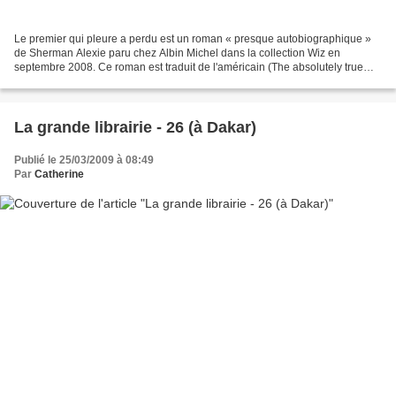
Le premier qui pleure a perdu est un roman « presque autobiographique »
de Sherman Alexie paru chez Albin Michel dans la collection Wiz en
septembre 2008. Ce roman est traduit de l'américain (The absolutely true
diary of a part-time Indian) par Valérie...
La grande librairie - 26 (à Dakar)
Publié le 25/03/2009 à 08:49
Par
Catherine