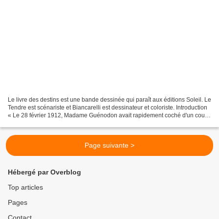
Le livre des destins est une bande dessinée qui paraît aux éditions Soleil. Le
Tendre est scénariste et Biancarelli est dessinateur et coloriste. Introduction
« Le 28 février 1912, Madame Guénodon avait rapidement coché d'un coup
de crayon le jour du...
Page suivante >
Hébergé par Overblog
Top articles
Pages
Contact