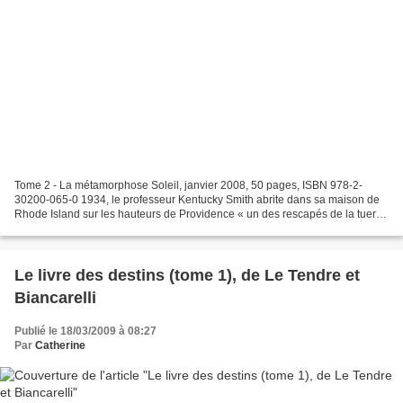
Tome 2 - La métamorphose Soleil, janvier 2008, 50 pages, ISBN 978-2-
30200-065-0 1934, le professeur Kentucky Smith abrite dans sa maison de
Rhode Island sur les hauteurs de Providence « un des rescapés de la tuerie
de New York », un jeune homme brûlé...
Le livre des destins (tome 1), de Le Tendre et
Biancarelli
Publié le 18/03/2009 à 08:27
Par
Catherine