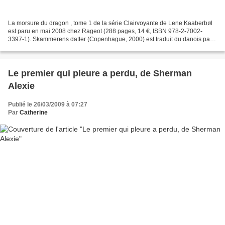
La morsure du dragon , tome 1 de la série Clairvoyante de Lene Kaaberbøl
est paru en mai 2008 chez Rageot (288 pages, 14 €, ISBN 978-2-7002-
3397-1). Skammerens datter (Copenhague, 2000) est traduit du danois par
Catherine Lise Dubost. Melussina Tonnerre...
Le premier qui pleure a perdu, de Sherman
Alexie
Publié le 26/03/2009 à 07:27
Par
Catherine