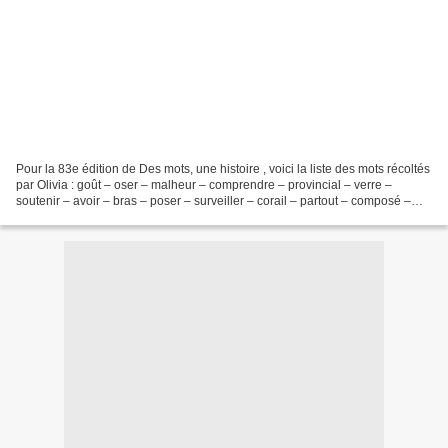
Pour la 83e édition de Des mots, une histoire , voici la liste des mots récoltés
par Olivia : goût – oser – malheur – comprendre – provincial – verre –
soutenir – avoir – bras – poser – surveiller – corail – partout – composé –
emprise . Ils sont en couleur...