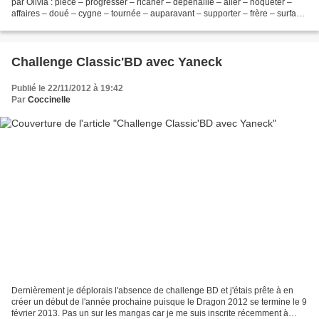
par Olivia : pièce – progresser – ricaner – dépenaillé – aller – hoqueter –
affaires – doué – cygne – tournée – auparavant – supporter – frère – surface
– chercheur – projectile...
Challenge Classic'BD avec Yaneck
Publié le 22/11/2012 à 19:42
Par
Coccinelle
Dernièrement je déplorais l'absence de challenge BD et j'étais prête à en
créer un début de l'année prochaine puisque le Dragon 2012 se termine le 9
février 2013. Pas un sur les mangas car je me suis inscrite récemment à