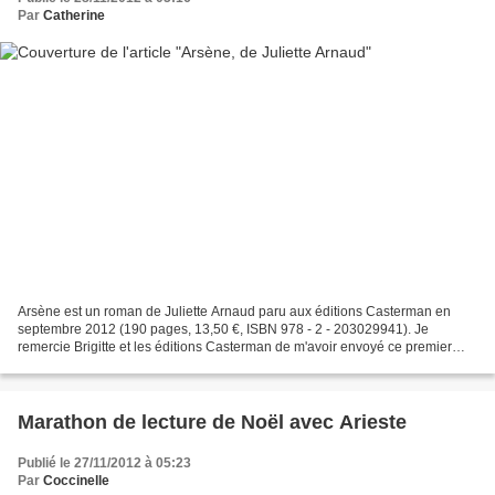
Par
Catherine
Arsène est un roman de Juliette Arnaud paru aux éditions Casterman en
septembre 2012 (190 pages, 13,50 €, ISBN 978 - 2 - 203029941). Je
remercie Brigitte et les éditions Casterman de m'avoir envoyé ce premier
roman qui est un de mes coups de cœur de cette...
Marathon de lecture de Noël avec Arieste
Publié le 27/11/2012 à 05:23
Par
Coccinelle