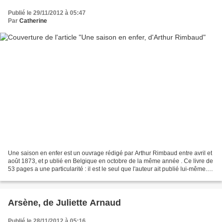
Publié le 29/11/2012 à 05:47
Par
Catherine
Une saison en enfer est un ouvrage rédigé par Arthur Rimbaud entre avril et
août 1873, et p ublié en Belgique en octobre de la même année . Ce livre de
53 pages a une particularité : il est le seul que l'auteur ait publié lui-même.
Mais, en colère contre...
Arsène, de Juliette Arnaud
Publié le 28/11/2012 à 05:16