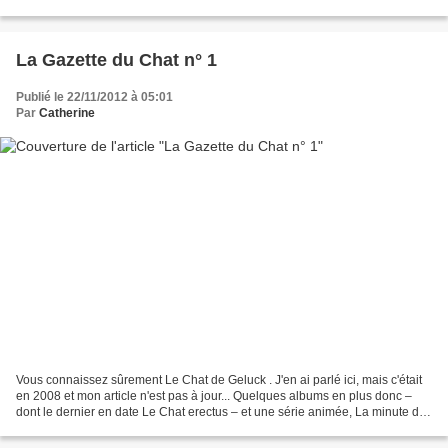
l'Abécédaire du mangaphile, mais...
La Gazette du Chat n° 1
Publié le 22/11/2012 à 05:01
Par
Catherine
Vous connaissez sûrement Le Chat de Geluck . J'en ai parlé ici, mais c'était
en 2008 et mon article n'est pas à jour... Quelques albums en plus donc –
dont le dernier en date Le Chat erectus – et une série animée, La minute du
Chat, dont j'ai parlé à...