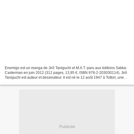
Enemigo est un manga de Jirô Taniguchi et M.A.T. paru aux éditions Sakka-
Casterman en juin 2012 (312 pages, 13,95 €, ISBN 978-2-203030114). Jirô
Taniguchi est auteur et dessinateur. Il est né le 12 août 1947 à Tottori, une
ville sur la côte ouest du Japon...
Publicité