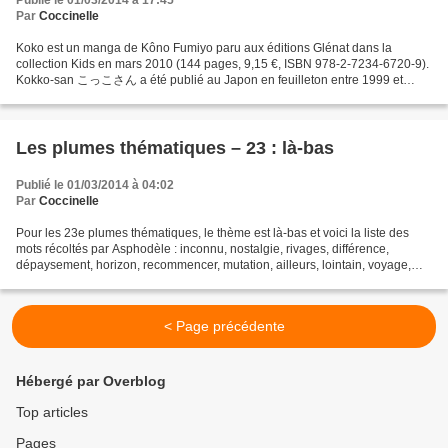
Publié le 01/03/2014 à 17:45
Par
Coccinelle
Koko est un manga de Kôno Fumiyo paru aux éditions Glénat dans la
collection Kids en mars 2010 (144 pages, 9,15 €, ISBN 978-2-7234-6720-9).
Kokko-san こっこさん a été publié au Japon en feuilleton entre 1999 et
2001 puis aux éditions Ohzora Publishing en février...
Les plumes thématiques – 23 : là-bas
Publié le 01/03/2014 à 04:02
Par
Coccinelle
Pour les 23e plumes thématiques, le thème est là-bas et voici la liste des
mots récoltés par Asphodèle : inconnu, nostalgie, rivages, différence,
dépaysement, horizon, recommencer, mutation, ailleurs, lointain, voyage,
insouciance, oublier, découverte,...
< Page précédente
Hébergé par Overblog
Top articles
Pages