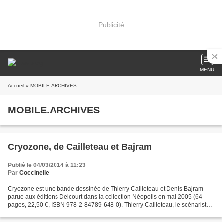
Publicité
MENU
Accueil
» MOBILE.ARCHIVES
MOBILE.ARCHIVES
Cryozone, de Cailleteau et Bajram
Publié le 04/03/2014 à 11:23
Par
Coccinelle
Cryozone est une bande dessinée de Thierry Cailleteau et Denis Bajram
parue aux éditions Delcourt dans la collection Néopolis en mai 2005 (64
pages, 22,50 €, ISBN 978-2-84789-648-0). Thierry Cailleteau, le scénariste,
est né le 6 septembre 1959 à Rouen....