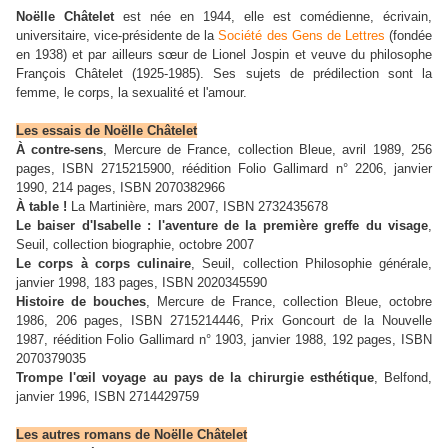
Noëlle Châtelet
est née en 1944, elle est comédienne, écrivain,
universitaire, vice-présidente de la
Société des Gens de Lettres
(fondée
en 1938) et par ailleurs sœur de Lionel Jospin et veuve du philosophe
François Châtelet (1925-1985). Ses sujets de prédilection sont la
femme, le corps, la sexualité et l'amour.
Les essais de Noëlle Châtelet
À contre-sens
, Mercure de France, collection Bleue, avril 1989, 256
pages, ISBN 2715215900, réédition Folio Gallimard n° 2206, janvier
1990, 214 pages, ISBN 2070382966
À table !
La Martinière, mars 2007, ISBN 2732435678
Le baiser d'Isabelle : l'aventure de la première greffe du visage
,
Seuil, collection biographie, octobre 2007
Le corps à corps culinaire
, Seuil, collection Philosophie générale,
janvier 1998, 183 pages, ISBN 2020345590
Histoire de bouches
, Mercure de France, collection Bleue, octobre
1986, 206 pages, ISBN 2715214446, Prix Goncourt de la Nouvelle
1987, réédition Folio Gallimard n° 1903, janvier 1988, 192 pages, ISBN
2070379035
Trompe l'œil voyage au pays de la chirurgie esthétique
, Belfond,
janvier 1996, ISBN 2714429759
Les autres romans de Noëlle Châtelet