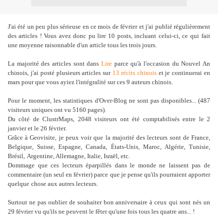
J'ai été un peu plus sérieuse en ce mois de février et j'ai publié régulièrement
des articles ! Vous avez donc pu lire 10 posts, incluant celui-ci, ce qui
fait
une moyenne raisonnable d'un article tous les trois jours.
La majorité des articles sont dans
Lire
parce qu'à l'occasion du Nouvel An
chinois, j'ai posté plusieurs articles sur
13 récits chinois
et je continuerai en
mars pour que vous ayiez l'intégralité sur ces 9 auteurs chinois.
Pour le moment, les statistiques d'Over-Blog ne sont pas disponibles... (487
visiteurs uniques ont vu 5160 pages).
Du côté de ClustrMaps, 2048 visiteurs ont été comptabilisés entre le 2
janvier et le 26 février.
Grâce à Geovisite, je peux voir que la majorité des lecteurs sont de France,
Belgique, Suisse, Espagne, Canada,
É
tats-Unis, Maroc, Algérie, Tunisie,
Brésil,
Argentine, Allemagne, Italie, Israël, etc.
Dommage que ces lecteurs éparpillés dans le monde ne laissent pas de
commentaire (un seul en février) parce que je pense qu'ils pourraient apporter
quelque
chose aux autres lecteurs.
Surtout ne pas oublier de souhaiter bon anniversaire à ceux qui sont nés un
29 février vu qu'ils ne peuvent le fêter qu'une fois tous les quatre ans... !