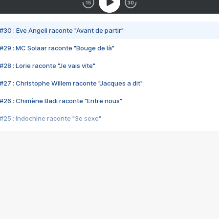
#30 : Eve Angeli raconte "Avant de partir"
#29 : MC Solaar raconte "Bouge de là"
28 : Lorie raconte "Je vais vite"
#27 : Christophe Willem raconte "Jacques a dit"
#26 : Chimène Badi raconte "Entre nous"
#25 : Indochine raconte "3e sexe"
#24 : Zaho raconte "C'est chelou"
#23 : Patrick Bruel raconte "Au café des délices"
#22 : Kyo raconte "Le chemin"
#21 : Nolwenn Leroy raconte "Cassé"
#20 : Patrick Hernandez raconte "Born to be alive"