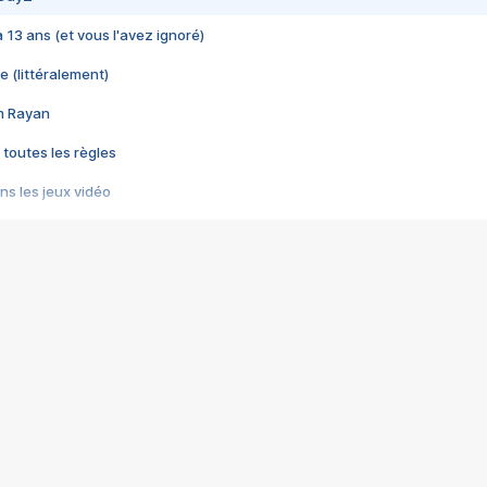
 a 13 ans (et vous l'avez ignoré)
e (littéralement)
im Rayan
 toutes les règles
s les jeux vidéo
us choquant de Rockstar ? - Le scandale BULLY
e plus moche de Steam
du RÊVE tourne au CAUCHEMAR
pendant 8 heures
it… à tort
umiliés par un jeu vidéo
ire - Final Fantasy 8