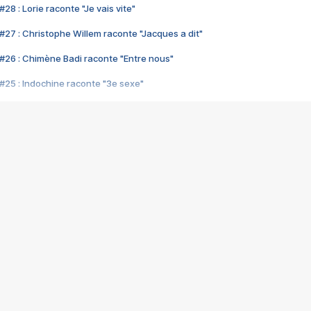
28 : Lorie raconte "Je vais vite"
#27 : Christophe Willem raconte "Jacques a dit"
#26 : Chimène Badi raconte "Entre nous"
#25 : Indochine raconte "3e sexe"
#24 : Zaho raconte "C'est chelou"
#23 : Patrick Bruel raconte "Au café des délices"
#22 : Kyo raconte "Le chemin"
#21 : Nolwenn Leroy raconte "Cassé"
#20 : Patrick Hernandez raconte "Born to be alive"
#19 : Lorie raconte "Près de moi"
#18 : Michael Jones raconte "A nos actes manqués" (avec Jean-Jacque
#17 : Khaled raconte "Aïcha"
#16 : Corneille raconte "Parce qu'on vient de loin"