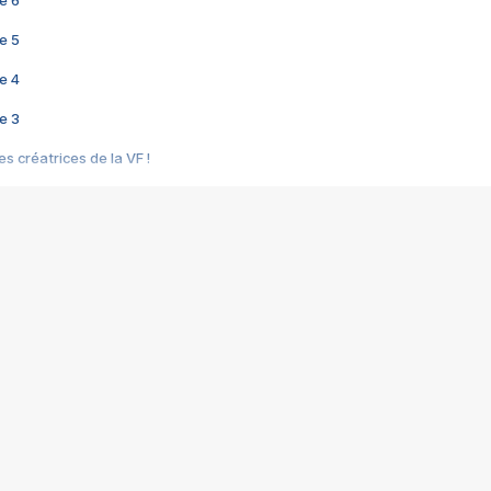
e 6
e 5
e 4
e 3
s créatrices de la VF !
e 2
e 1
e Mektoub My Love arrive enfin ! Rencontre avec Shaïn Boumedine et Sal
i : après Toni en famille
elle réalise le bouleversant Dites lui que je l'aime
ais ! Rencontre autour de Vie privée de Rebecca Zlotowski
 de Marguerite, Grave... Rencontre avec Ella Rumpf
 Les Rêveurs, un film intime sur la santé mentale