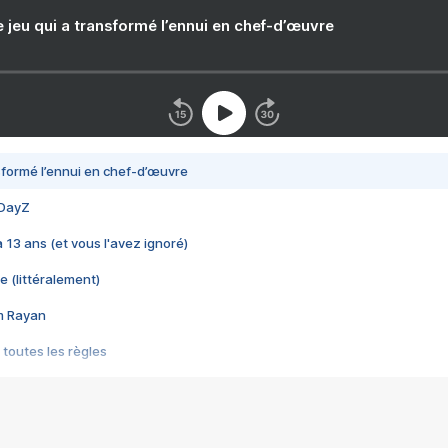
e jeu qui a transformé l’ennui en chef-d’œuvre
nsformé l’ennui en chef-d’œuvre
 DayZ
 a 13 ans (et vous l'avez ignoré)
e (littéralement)
im Rayan
 toutes les règles
s les jeux vidéo
us choquant de Rockstar ? - Le scandale BULLY