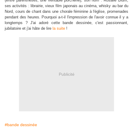
(entre parenthèses, une véritable porcherie), son nom : Rosalie Blum,
ses activités : librairie, vieux film japonais au cinéma, whisky au bar du
Nord, cours de chant dans une chorale féminine à l'église, promenades
pendant des heures. Pourquoi a-t-il l'impression de l'avoir connue il y a
longtemps ? J'ai adoré cette bande dessinée, c'est passionnant,
jubilatoire et j'ai hâte de lire
la suite
!
Publicité
#bande dessinée