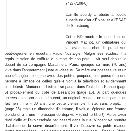
7427-7108-0).
Camille Jourdy a étudié à l'école
supérieure d'art d'Épinal et à l'ESAD
de Strasbourg.
Cette BD montre le quotidien de
Vincent Machot, un célibataire qui
vit avec son chat. Il prend son
petit-déjeuner en écoutant Radio Nostalgie. Malgré ses études, il a
repris le salon de coiffure à la mort de son père. Il vit seul depuis le
départ de sa compagne Marianne à Paris, quoique sa mère (70 ans)
vive dans l'appartement juste au-dessus. Sa mère est possessive et un
peu dérangée : elle joue avec des petites poupées, elle pense être une
héroïne à l'image de celles qu'elle voit à la télévision et évidemment
elle déteste Marianne. L'histoire se passe dans l'est de la France (page
5) probablement du côté de Besançon (page 16). À part quelques
soirées chez son cousin Laurent, un original, Vincent ne sort pas et ne
fait rien : il a « 30 ans, une petite vie simple, triste, sans projet... »
(page 23) mais un dimanche d'automne, il voit à l'épicerie une femme
blonde et a « une impression de déjà-vu » (c'est le titre !). Après avoir
rêvé d'elle et l'avoir croisée par hasard dans la rue, Vincent va prendre
l'habitude de la suivre discrètement. Il va découvrir sa petite maison