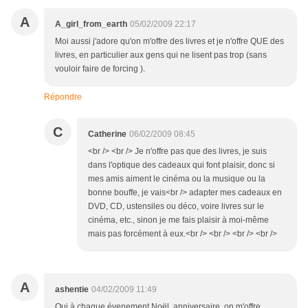
A
A_girl_from_earth
05/02/2009 22:17
Moi aussi j'adore qu'on m'offre des livres et je n'offre QUE des
livres, en particulier aux gens qui ne lisent pas trop (sans
vouloir faire de forcing ).
Répondre
C
Catherine
06/02/2009 08:45
<br /> <br /> Je n'offre pas que des livres, je suis
dans l'optique des cadeaux qui font plaisir, donc si
mes amis aiment le cinéma ou la musique ou la
bonne bouffe, je vais<br /> adapter mes cadeaux en
DVD, CD, ustensiles ou déco, voire livres sur le
cinéma, etc., sinon je me fais plaisir à moi-même
mais pas forcément à eux.<br /> <br /> <br /> <br />
A
ashentie
04/02/2009 11:49
Oui à chaque évenement Noël, anniversaire, on m'offre