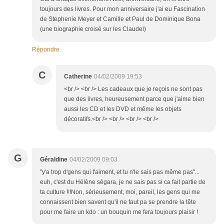
toujours des livres. Pour mon anniversaire j'ai eu Fascination
de Stephenie Meyer et Camille et Paul de Dominique Bona
(une biographie croisé sur les Claudel)
Répondre
C
Catherine
04/02/2009 19:53
<br /> <br /> Les cadeaux que je reçois ne sont pas
que des livres, heureusement parce que j'aime bien
aussi les CD et les DVD et même les objets
décoratifs.<br /> <br /> <br /> <br />
G
Géraldine
04/02/2009 09:03
"y'a trop d'gens qui t'aiment, et tu n'le sais pas même pas"...
euh, c'est du Hélène ségara, je ne sais pas si ca fait partie de
ta culture !!!Non, sérieusement, moi, pareil, les gens qui me
connaissent bien savent qu'il ne faut pa se prendre la tête
pour me faire un kdo : un bouquin me fera toujours plaisir !