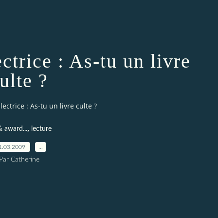
ctrice : As-tu un livre
ulte ?
ectrice : As-tu un livre culte ?
,
& award...
lecture
1.03.2009
…
Par Catherine