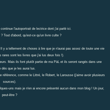
 continue l'autoportrait de lectrice dont j'ai parlé
ici
.
. ? Tout d'abord, qu'est-ce qu'un livre culte ?
s. Il y a tellement de choses à lire que je n'aurai pas assez de toute une vie
 rares sont les livres que j'ai lus deux fois !).
sieurs. Mais ils font plutôt partie de ma
PàL
et ils seront rangés dans une
e dès que je les aurai lus.
ne référence, comme le Littré, le Robert, le Larousse (j'aime avoir plusieurs
sources).
quelques-uns mais je n'en ai encore présenté aucun dans mon blog ! Un jour,
peut-être ?