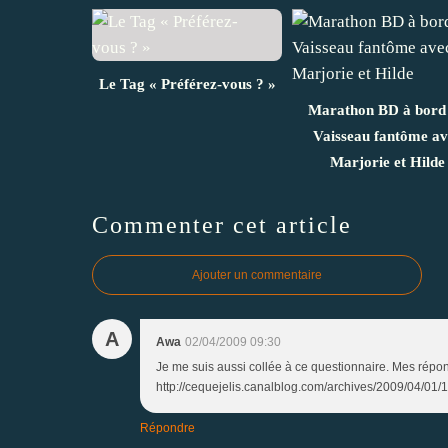
Le Tag « Préférez-vous ? »
Marathon BD à bord
Vaisseau fantôme av
Marjorie et Hilde
Commenter cet article
Ajouter un commentaire
A
Awa
02/04/2009 09:30
Je me suis aussi collée à ce questionnaire. Mes répons
http://cequejelis.canalblog.com/archives/2009/04/01/13
Répondre