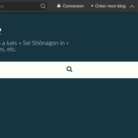
Connexion
+
Créer mon blog
e
 a lues » Sei Shônagon in «
s, etc.