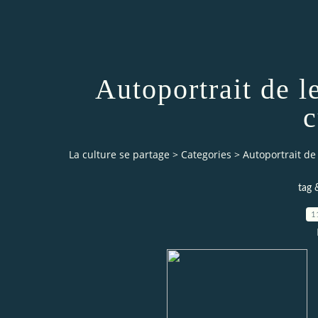
Autoportrait de le
c
La culture se partage
>
Categories
>
Autoportrait de l
tag 
1