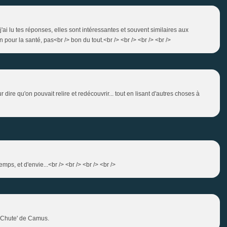
 j'ai lu tes réponses, elles sont intéressantes et souvent similaires aux
n pour la santé, pas<br /> bon du tout.<br /> <br /> <br /> <br />
r dire qu'on pouvait relire et redécouvrir... tout en lisant d'autres choses à
emps, et d'envie...<br /> <br /> <br /> <br />
La Chute' de Camus.