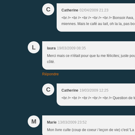
C
Catherine
02/04/2009 21:23
<br /> <br /> <br /> <br /> <br /> Bonsoir Awa,
miennes. Mais le café au lait, oh la la, pas bo
L
laura
19/03/2009 08:35
Merci mais ce n'était pour que tu me félicites; juste pou
côté.
Répondre
C
Catherine
19/03/2009 12:25
<br /> <br /> <br /> <br /> <br /> Question de t
M
Marie
13/03/2009 23:52
Mon livre culte (coup de coeur / leçon de vie) c'est '