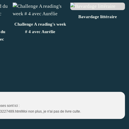
Bavardage littéraire
Challenge A reading's week
 du
# 4 avec Aurélie
ec
es sont ici :
227489.htmlMoi non plus, je n'ai pas de livre culte.