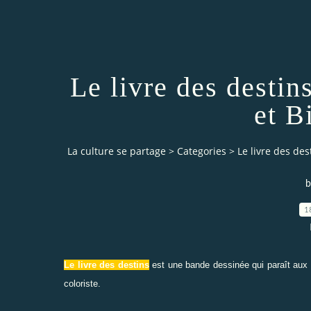
Le livre des destin
et B
La culture se partage
>
Categories
>
Le livre des des
b
1
Le livre des destins
est une bande dessinée qui paraît aux 
coloriste.