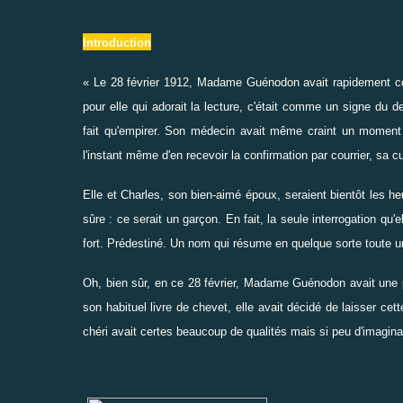
Introduction
« Le 28 février 1912, Madame Guénodon avait rapidement coch
pour elle qui adorait la lecture, c'était comme un signe du de
fait qu'empirer. Son médecin avait même craint un moment l
l'instant même d'en recevoir la confirmation par courrier, sa
Elle et Charles, son bien-aimé époux, seraient bientôt les 
sûre : ce serait un garçon. En fait, la seule interrogation qu'el
fort. Prédestiné. Un nom qui résume en quelque sorte toute un
Oh, bien sûr, en ce 28 février, Madame Guénodon avait une p
son habituel livre de chevet, elle avait décidé de laisser ce
chéri avait certes beaucoup de qualités mais si peu d'imaginat