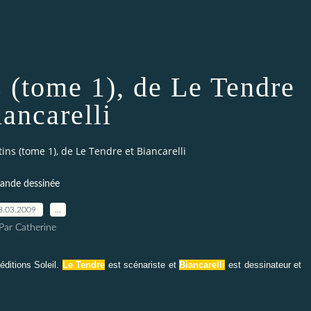
s (tome 1), de Le Tendre
iancarelli
tins (tome 1), de Le Tendre et Biancarelli
ande dessinée
8.03.2009
…
Par Catherine
éditions Soleil.
Le Tendre
est scénariste et
Biancarelli
est dessinateur et