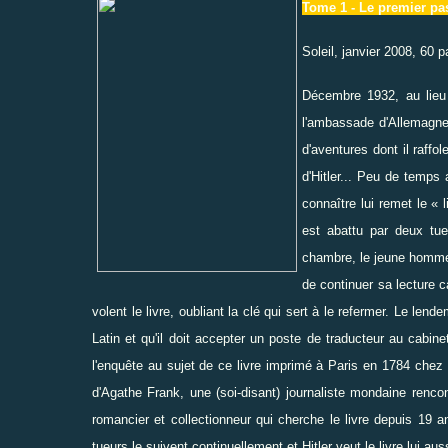
Tome 1 - Le premier pa
Soleil
, janvier 2008, 60
Décembre 1932, au lieu 
l'ambassade d'Allemagne 
d'aventures dont il raffo
d'Hitler... Peu de temps 
connaître lui remet le «
est abattu par deux tu
chambre, le jeune homme d
de continuer sa lecture c
volent le livre, oubliant la clé qui sert à le refermer. Le le
Latin et qu'il doit accepter un poste de traducteur au cabin
l'enquête au sujet de ce livre imprimé à Paris en 1784 ch
d'Agathe Frank, une (soi-disant) journaliste mondaine renc
romancier et collectionneur qui cherche le livre depuis 19 an
tueurs le suivent continuellement et Hitler veut le livre lui aus