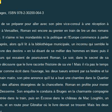
s
 pages, ISBN 978-2-30200-064-3
de se préparer pour aller avec son père vice-consul à une réception à
à Versailles, Roman est encore au grenier en train de lire un des romans
le. Il n'aime ni les mondanités ni la politique et l'Europe commence à parler
après, alors qu'il lit à la bibliothèque municipale, un inconnu qui semble le
 livre des destins » en lui disant de se méfier des hommes en blanc puis il
eurs qui essaient de poursuivent Roman. Le soir, dans le secret de sa
écouvre que le livre raconte l'histoire de sa vie ! Mais il n'a pas le temps
ar comme écrit dans l'ouvrage, les deux tueurs entrent par sa fenêtre et lui
ndemain matin, son père annonce qu'il lui a loué une chambre dans le Quartier
et des affaires étrangères de la chancellerie. Roman en profite pour mener
ez Desserme. Son enquête le conduira à Bruges en la charmante compagnie
ontrée dans le train, puis en Écosse dans le château de Mac Loughlin, un
s, et en route pour Gibraltar où le livre devrait se trouver. Mais les deux
si.