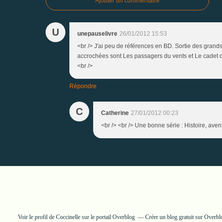
Ajouter un commentaire
U
unepauselivre
26/01/2012 15:53
<br /> J'ai peu de références en BD. Sortie des grands 
accrochées sont Les passagers du vents et Le cadet de
<br />
Répondre
C
Catherine
27/01/2012 00:23
<br /> <br /> Une bonne série : Histoire, avent
Voir le profil de
Coccinelle
sur le portail Overblog
Créer un blog gratuit sur Overbl