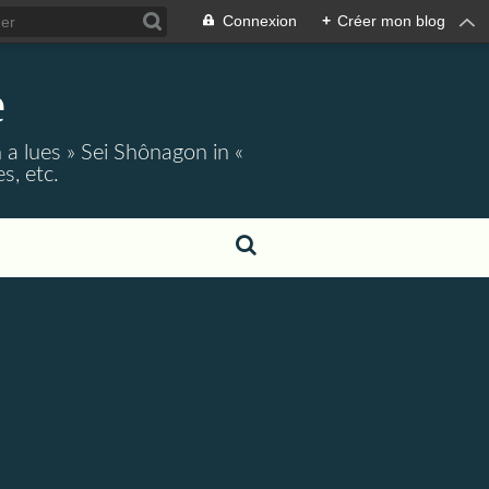
Connexion
+
Créer mon blog
e
 a lues » Sei Shônagon in «
s, etc.