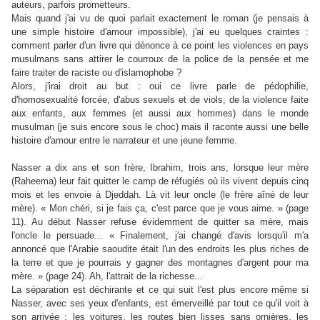
auteurs, parfois prometteurs.
Mais quand j'ai vu de quoi parlait exactement le roman (je pensais à
une simple histoire d'amour impossible), j'ai eu quelques craintes :
comment parler d'un livre qui dénonce à ce point les violences en pays
musulmans sans attirer le courroux de la police de la pensée et me
faire traiter de raciste ou d'islamophobe ?
Alors, j'irai droit au but : oui ce livre parle de pédophilie,
d'homosexualité forcée, d'abus sexuels et de viols, de la violence faite
aux enfants, aux femmes (et aussi aux hommes) dans le monde
musulman (je suis encore sous le choc) mais il raconte aussi une belle
histoire d'amour entre le narrateur et une jeune femme.
Nasser a dix ans et son frère, Ibrahim, trois ans, lorsque leur mère
(Raheema) leur fait quitter le camp de réfugiés où ils vivent depuis cinq
mois et les envoie à Djeddah. Là vit leur oncle (le frère aîné de leur
mère). « Mon chéri, si je fais ça, c'est parce que je vous aime. » (page
11). Au début Nasser refuse évidemment de quitter sa mère, mais
l'oncle le persuade... « Finalement, j'ai changé d'avis lorsqu'il m'a
annoncé que l'Arabie saoudite était l'un des endroits les plus riches de
la terre et que je pourrais y gagner des montagnes d'argent pour ma
mère. » (page 24). Ah, l'attrait de la richesse...
La séparation est déchirante et ce qui suit l'est plus encore même si
Nasser, avec ses yeux d'enfants, est émerveillé par tout ce qu'il voit à
son arrivée : les voitures, les routes bien lisses sans ornières, les