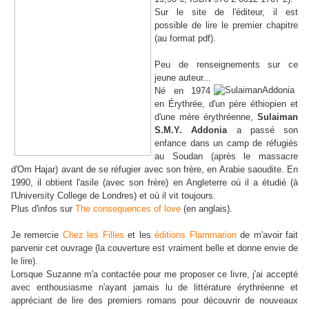
Sur le site de l'éditeur, il est
possible de lire le premier chapitre
(au format pdf).
Peu de renseignements sur ce
jeune auteur...
Né en 1974
en Érythrée, d'un père éthiopien et
d'une mère érythréenne,
Sulaiman
S.M.Y. Addonia
a passé son
enfance dans un camp de réfugiés
au Soudan (après le massacre
d'Om Hajar) avant de se réfugier avec son frère, en Arabie saoudite. En
1990, il obtient l'asile (avec son frère) en Angleterre où il a étudié (à
l'University College de Londres) et où il vit toujours.
Plus d'infos sur
The consequences of love
(en anglais).
Je remercie
Chez les Filles
et les
éditions Flammarion
de m'avoir fait
parvenir cet ouvrage (la couverture est vraiment belle et donne envie de
le lire).
Lorsque Suzanne m'a contactée pour me proposer ce livre, j'ai accepté
avec enthousiasme n'ayant jamais lu de littérature érythréenne et
appréciant de lire des premiers romans pour découvrir de nouveaux