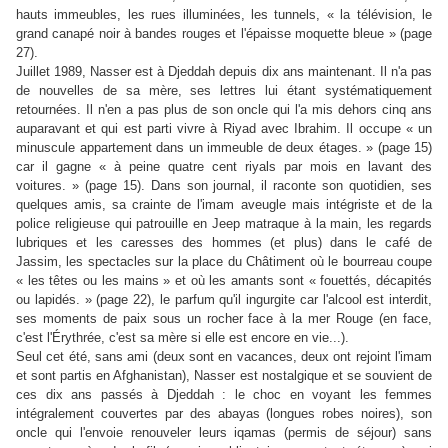
hauts immeubles, les rues illuminées, les tunnels, « la télévision, le
grand canapé noir à bandes rouges et l'épaisse moquette bleue » (page
27).
Juillet 1989, Nasser est à Djeddah depuis dix ans maintenant. Il n'a pas
de nouvelles de sa mère, ses lettres lui étant systématiquement
retournées. Il n'en a pas plus de son oncle qui l'a mis dehors cinq ans
auparavant et qui est parti vivre à Riyad avec Ibrahim. Il occupe « un
minuscule appartement dans un immeuble de deux étages. » (page 15)
car il gagne « à peine quatre cent riyals par mois en lavant des
voitures. » (page 15). Dans son journal, il raconte son quotidien, ses
quelques amis, sa crainte de l'imam aveugle mais intégriste et de la
police religieuse qui patrouille en Jeep matraque à la main, les regards
lubriques et les caresses des hommes (et plus) dans le café de
Jassim, les spectacles sur la place du Châtiment où le bourreau coupe
« les têtes ou les mains » et où les amants sont « fouettés, décapités
ou lapidés. » (page 22), le parfum qu'il ingurgite car l'alcool est interdit,
ses moments de paix sous un rocher face à la mer Rouge (en face,
c'est l'Érythrée, c'est sa mère si elle est encore en vie...).
Seul cet été, sans ami (deux sont en vacances, deux ont rejoint l'imam
et sont partis en Afghanistan), Nasser est nostalgique et se souvient de
ces dix ans passés à Djeddah : le choc en voyant les femmes
intégralement couvertes par des abayas (longues robes noires), son
oncle qui l'envoie renouveler leurs iqamas (permis de séjour) sans