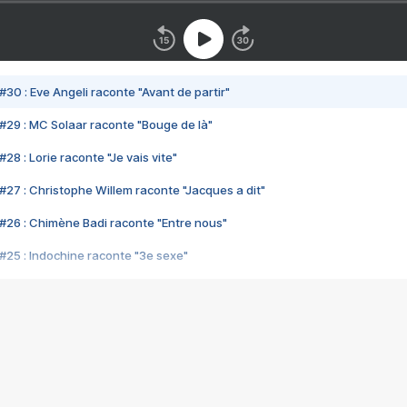
#30 : Eve Angeli raconte "Avant de partir"
#29 : MC Solaar raconte "Bouge de là"
28 : Lorie raconte "Je vais vite"
#27 : Christophe Willem raconte "Jacques a dit"
#26 : Chimène Badi raconte "Entre nous"
#25 : Indochine raconte "3e sexe"
#24 : Zaho raconte "C'est chelou"
#23 : Patrick Bruel raconte "Au café des délices"
#22 : Kyo raconte "Le chemin"
#21 : Nolwenn Leroy raconte "Cassé"