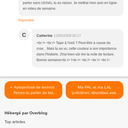
parler sans clichés, tu as raison. Je mettrai mon avis en ligne
en mileu de semaine.
Répondre
C
Catherine
12/05/2009 00:27
<br /> <br /> Tape à l'oeil ? Peut-être à cause du
rose... Mais tu as vu, cette couleur a son importance
dans l'histoire. J'irai bien sûr lire ta note de lecture.
Bonne semaine<br /> !<br /> <br /> <br /> <br />
< Autoportrait de lectrice :
Ma PAL et ma LAL
Aimes-tu parler de tes
'policières' dévoilées avec
lectures ?
le Guid'Fnac Polar 2009 >
Hébergé par Overblog
Top articles