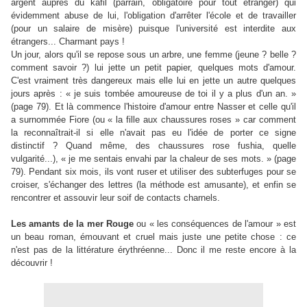
argent auprès du kafil (parrain, obligatoire pour tout étranger) qui
évidemment abuse de lui, l'obligation d'arrêter l'école et de travailler
(pour un salaire de misère) puisque l'université est interdite aux
étrangers... Charmant pays !
Un jour, alors qu'il se repose sous un arbre, une femme (jeune ? belle ?
comment savoir ?) lui jette un petit papier, quelques mots d'amour.
C'est vraiment très dangereux mais elle lui en jette un autre quelques
jours après : « je suis tombée amoureuse de toi il y a plus d'un an. »
(page 79). Et là commence l'histoire d'amour entre Nasser et celle qu'il
a surnommée Fiore (ou « la fille aux chaussures roses » car comment
la reconnaîtrait-il si elle n'avait pas eu l'idée de porter ce signe
distinctif ? Quand même, des chaussures rose fushia, quelle
vulgarité...), « je me sentais envahi par la chaleur de ses mots. » (page
79). Pendant six mois, ils vont ruser et utiliser des subterfuges pour se
croiser, s'échanger des lettres (la méthode est amusante), et enfin se
rencontrer et assouvir leur soif de contacts charnels.
Les amants de la mer Rouge
ou « les conséquences de l'amour » est
un beau roman, émouvant et cruel mais juste une petite chose : ce
n'est pas de la littérature érythréenne... Donc il me reste encore à la
découvrir !