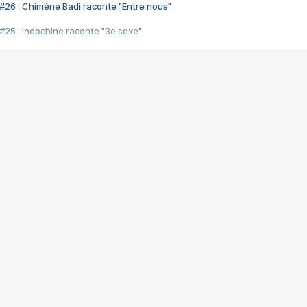
#26 : Chimène Badi raconte "Entre nous"
#25 : Indochine raconte "3e sexe"
#24 : Zaho raconte "C'est chelou"
#23 : Patrick Bruel raconte "Au café des délices"
#22 : Kyo raconte "Le chemin"
#21 : Nolwenn Leroy raconte "Cassé"
#20 : Patrick Hernandez raconte "Born to be alive"
#19 : Lorie raconte "Près de moi"
#18 : Michael Jones raconte "A nos actes manqués" (avec Jean-Jacque
#17 : Khaled raconte "Aïcha"
#16 : Corneille raconte "Parce qu'on vient de loin"
#15 : Indochine raconte "L'aventurier"
14 : Lorie raconte "Sur un air latino"