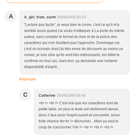
A
A_girl_from_earth
26/06/2009 00:23
"Lecture pas facile", je veux bien te croire, c'est ce qu'il m'a
semblé aussi quand j'ai voulu m'attaquer à La porte du même
auteur, sans compter le format du livre et de la police des
caractères qui n'en facilitent pas l'approche. Dommage car
c'est un écrivain dont j'ai très envie de découvrir au moins un
roman, je suis sûre qu'ils sont très intéressants, ton billet le
confirme en tout cas, mais bon, ça demande une certaine
disponibilité d'esprit...
Répondre
C
Catherine
26/06/2009 08:48
<br /> <br /> C'est vrai que les caractères sont de
petite taille, en plus le texte est réellement dense,
donc il faut avoir l'esprit ouvert et concentré, sinon
forte chance de<br /> décrocher... Mais ça vaut le
coup de s'accrocher !<br /> <br /> <br /> <br />