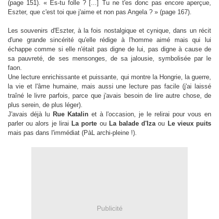
(page 151). « Es-tu folle ? [...] Tu ne t'es donc pas encore aperçue,
Eszter, que c'est toi que j'aime et non pas Angela ? » (page 167).
Les souvenirs d'Eszter, à la fois nostalgique et cynique, dans un récit
d'une grande sincérité qu'elle rédige à l'homme aimé mais qui lui
échappe comme si elle n'était pas digne de lui, pas digne à cause de
sa pauvreté, de ses mensonges, de sa jalousie, symbolisée par le
faon.
Une lecture enrichissante et puissante, qui montre la Hongrie, la guerre,
la vie et l'âme humaine, mais aussi une lecture pas facile (j'ai laissé
traîné le livre parfois, parce que j'avais besoin de lire autre chose, de
plus serein, de plus léger).
J'avais déjà lu
Rue Katalin
et à l'occasion, je le relirai pour vous en
parler ou alors je lirai
La porte
ou
La balade d'Iza
ou
Le vieux puits
mais pas dans l'immédiat (PàL archi-pleine !).
Publicité