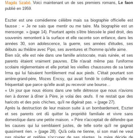
Magda Szabó
. Voici maintenant un de ses premiers romans,
Le faon
publié en 1959.
Eszter est une comédienne célèbre mais sa biographie officielle est
fausse : « Je ne sais que mentir ou me taire. Ma biographie est un
mensonge. » (page 14). Pourtant après s'être blessée le pied droit, des
souvenirs remontent à la surface et elle raconte son enfance, dans les
années 30, son adolescence, la guerre, ses années d'études, ses
débuts au théâtre avec Pipo, ses aventures et l'homme qu'elle aime.
Bien sûr, elle est née dans une famille aristocrate, mais ruinée, et ses
parents étaient vraiment pauvres. Elle n'avait même pas l'uniforme
scolaire réglementaire et elle portait les vieilles chaussures de sa tante
Irma qui lui faisaient horriblement mal aux pieds. C'était pourtant son
arrière-grand-père, Mozes Encsy, qui avait fondé le collège qu'elle ne
fréquentait que parce qu'elle avait pu recevoir une bourse...
« Un jour que nous étions dans une telle détresse que nous n'avions
rien à donner à dîner à Père, je volai des œufs. Il ne restait que des
haricots et des pois chiches, qu'il ne digérait pas. » (page 27).
Après la destruction de leur maison suite à un bombardement, Eszter
et ses parents ont dû quitter la propriété familiale et vivre sans
domestique dans une petite maison. « Père n'acceptait de défendre que
les causes qui lui semblaient justes, de telle sorte qu'il ne gagnait
quasiment rien. » (page 28). Qu'à cela ne tienne, si son mari ne veut
pas plaider et préfère s'occuper de ses plantes, la mère décide de