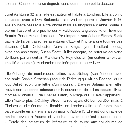
courant. Chaque lettre se déguste donc comme une petite douceur.
Juliet Ashton a 32 ans, elle est auteur et habite à Londres. Elle a connu
le succès avec « Izzy Bickerstaff s'en va-t-en guerre ». Janvier 1946,
elle souhaite passer à autre chose mais sa biographie d'Anne Brontë a
été un fiasco et elle pioche sur « Faiblesses anglaises », un livre sur
Beatrix Potter et son Lapinou... Peu importe, son éditeur Sidney Stark
gagne de l'argent avec les aventures d'Izzy et l'incite à une tournée des
librairies (Bath, Colchester, Norwich, King's Lynn, Bradford, Leeds)
avec son assistante, Susan Scott. Juliet accepte, se retrouve couverte
de fleurs par un certain Markham V. Reynolds Jr. (un éditeur américain
installé à Londres), et cherche une idée pour un autre livre.
Elle échange de nombreuses lettres avec Sidney (son éditeur), avec
son amie Sophie Strachan (soeur de l'éditeur) qui vit en Écosse, et un
jour, Juliet reçoit une lettre d'un inconnu : Dawsey Adams a en effet
trouvé son ancienne adresse sur la couverture de « Les essais d'Elia,
morceaux choisis » de Charles Lamb, ouvrage qui lui avait appartenu.
Elle n'habite plus à Oakley Street, la rue ayant été bombardée, mais à
Chelsea et elle écume les librairies de Londres (elle achète des livres
parce qu'elle en a « envie à son insu », j'adore !). Elle est donc ravie de
rendre service à Adams et voudrait savoir ce qu'est exactement le
« Cercle des amateurs de littérature et de tourte aux épluchures de