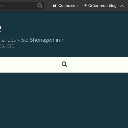
Connexion
+
Créer mon blog
e
 a lues » Sei Shônagon in «
s, etc.