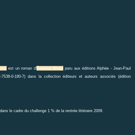
goon
est un roman d'
Évelyne Dress
paru aux éditions
Alphée - Jean-Paul
7538-0-180-7) dans la collection
éditeurs et auteurs associés
(édition
nc dans le cadre du
challenge 1 % de la rentrée littéraire 2009
.