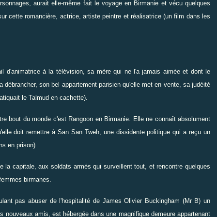
rsonnages, aurait elle-même fait le voyage en Birmanie et vécu quelques
r cette romancière, actrice, artiste peintre et réalisatrice (un film dans les
l d'animatrice à la télévision, sa mère qui ne l'a jamais aimée et dont le
a débrancher, son bel appartement parisien qu'elle met en vente, sa judéité
atiquait le Talmud en cachette).
'autre bout du monde c'est Rangoon en Birmanie. Elle ne connaît absolument
'elle doit remettre à San San Tweh, une dissidente politique qui a reçu un
ns en prison).
e la capitale, aux soldats armés qui surveillent tout, et rencontre quelques
s femmes birmanes.
ulant pas abuser de l'hospitalité de James Olivier Buckingham (Mr B) un
es nouveaux amis, est hébergée dans une magnifique demeure appartenant