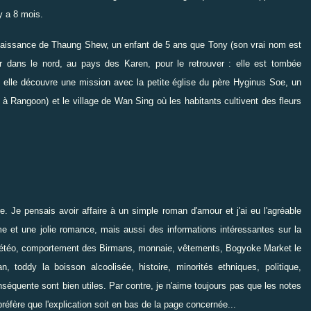
y a 8 mois.
nnaissance de Thaung Shew, un enfant de 5 ans que Tony (son vrai nom est
ir dans le nord, au pays des Karen, pour le retrouver : elle est tombée
 elle découvre une mission avec la petite église du père Hyginus Soe, un
 à Rangoon) et le village de Wan Sing où les habitants cultivent des fleurs
. Je pensais avoir affaire à un simple roman d'amour et j'ai eu l'agréable
me et une jolie romance, mais aussi des informations intéressantes sur la
(météo, comportement des Birmans, monnaie, vêtements, Bogyoke Market le
, toddy la boisson alcoolisée, histoire, minorités ethniques, politique,
nséquente sont bien utiles. Par contre, je n'aime toujours pas que les notes
préfère que l'explication soit en bas de la page concernée...