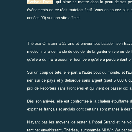
Évelyne Dress
, qui aime se mettre dans la peau de ses pe
événements de ce récit toutefois fictif. Vous en saurez plus su
années 90) sur
son site officiel
.
Thérèse Ornstein a 33 ans et envoie tout balader, son travai
médecin lui a demandé de décider de la garder en vie ou de l
qu'elle a du mal à assumer (son père qu'elle a perdu enfant pr
Sur un coup de tête, elle part à l'autre bout du monde, et l
rien sur ce pays et y débarque sans argent (sauf 5 000 € qu
prix de Reporters sans Frontières et qui vient de passer dix a
Dès son arrivée, elle est confrontée à la chaleur étouffante d
expatriés français et anglais dont certains sont mariés à de
N'ayant pas les moyens de rester à l'hôtel Strand et ne vo
tantinet envahissant, Thérèse, surnommée Mi Win Wa par s