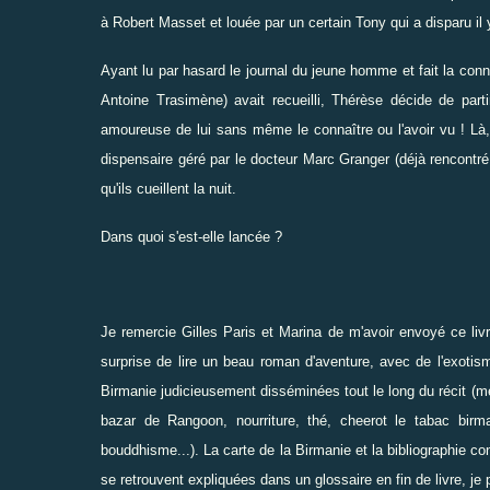
à Robert Masset et louée par un certain Tony qui a disparu il 
Ayant lu par hasard le journal du jeune homme et fait la co
Antoine Trasimène) avait recueilli, Thérèse décide de part
amoureuse de lui sans même le connaître ou l'avoir vu ! Là,
dispensaire géré par le docteur Marc Granger (déjà rencontré
qu'ils cueillent la nuit.
Dans quoi s'est-elle lancée ?
Je remercie
Gilles Paris
et Marina de m'avoir envoyé ce livre
surprise de lire un beau roman d'aventure, avec de l'exotis
Birmanie judicieusement disséminées tout le long du récit 
bazar de Rangoon, nourriture, thé, cheerot le tabac birman
bouddhisme...). La carte de la Birmanie et la bibliographie co
se retrouvent expliquées dans un glossaire en fin de livre, je 