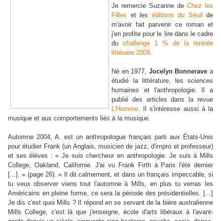
Je remercie Suzanne de
Chez les
Filles
et les
éditions du Seuil
de
m'avoir fait parvenir ce roman et
j'en profite pour le lire dans le cadre
du
challenge 1 % de la rentrée
littéraire 2009
.
Né en 1977,
Jocelyn Bonnerave
a
étudié la littérature, les sciences
humaines et l'anthropologie. Il a
publié des articles dans la revue
L'Homme
. Il s'intéresse aussi à la
musique et aux comportements liés à la musique.
Automne 2004, A. est un anthropologue français parti aux États-Unis
pour étudier Frank (un Anglais, musicien de jazz, d'impro et professeur)
et ses élèves : « Je suis chercheur en anthropologie. Je suis à Mills
College, Oakland, Californie. J'ai vu Frank Firth à Paris l'été dernier
[...]. » (page 26). « Il dit calmement, et dans un français impeccable, si
tu veux observer viens tout l'automne à Mills, en plus tu verras les
Américains en pleine forme, ce sera la période des présidentielles. [...]
Je dis c'est quoi Mills ? Il répond en se servant de la bière australienne
Mills College, c'est là que j'enseigne, école d'arts libéraux à l'avant-