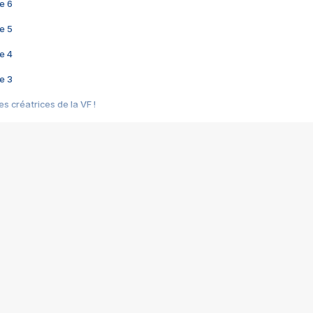
e 6
e 5
e 4
e 3
s créatrices de la VF !
e 2
e 1
e Mektoub My Love arrive enfin ! Rencontre avec Shaïn Boumedine et Sal
i : après Toni en famille
elle réalise le bouleversant Dites lui que je l'aime
ais ! Rencontre autour de Vie privée de Rebecca Zlotowski
 de Marguerite, Grave... Rencontre avec Ella Rumpf
 Les Rêveurs, un film intime sur la santé mentale