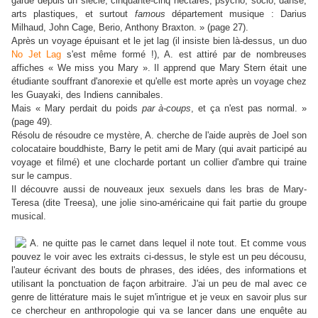
garde depuis un siècle, cinquante-cinq hectares, psycho, socio, danse,
arts plastiques, et surtout
famous
département musique : Darius
Milhaud, John Cage, Berio, Anthony Braxton. » (page 27).
Après un voyage épuisant et le jet lag (il insiste bien là-dessus, un duo
No Jet Lag
s'est même formé !), A. est attiré par de nombreuses
affiches « We miss you Mary ». Il apprend que Mary Stern était une
étudiante souffrant d'anorexie et qu'elle est morte après un voyage chez
les Guayaki, des Indiens cannibales.
Mais « Mary perdait du poids
par à-coups
, et ça n'est pas normal. »
(page 49).
Résolu de résoudre ce mystère, A. cherche de l'aide auprès de Joel son
colocataire bouddhiste, Barry le petit ami de Mary (qui avait participé au
voyage et filmé) et une clocharde portant un collier d'ambre qui traine
sur le campus.
Il découvre aussi de nouveaux jeux sexuels dans les bras de Mary-
Teresa (dite Treesa), une jolie sino-américaine qui fait partie du groupe
musical.
A. ne quitte pas le carnet dans lequel il note tout. Et comme vous
pouvez le voir avec les extraits ci-dessus, le style est un peu décousu,
l'auteur écrivant des bouts de phrases, des idées, des informations et
utilisant la ponctuation de façon arbitraire. J'ai un peu de mal avec ce
genre de littérature mais le sujet m'intrigue et je veux en savoir plus sur
ce chercheur en anthropologie qui va se lancer dans une enquête au