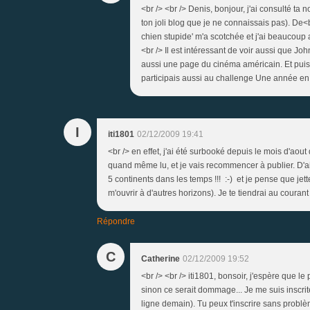
<br /> <br /> Denis, bonjour, j'ai consulté ta n
ton joli blog que je ne connaissais pas). De<b
chien stupide' m'a scotchée et j'ai beaucoup a
<br /> Il est intéressant de voir aussi que J
aussi une page du cinéma américain. Et puis j
participais aussi au challenge Une année en R
I
iti1801
02/12/2009 19:41
<br /> en effet, j'ai été surbooké depuis le mois d'aout
quand même lu, et je vais recommencer à publier. D'ai
5 continents dans les temps !!! :-) et je pense que jett
m'ouvrir à d'autres horizons). Je te tiendrai au couran
Répondre
C
Catherine
02/12/2009 19:52
<br /> <br /> iti1801, bonsoir, j'espère que le
sinon ce serait dommage... Je me suis inscrit
ligne demain). Tu peux t'inscrire sans problèm