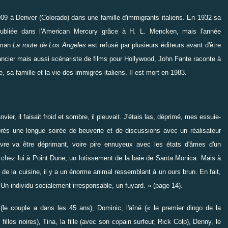
09 à Denver (Colorado) dans une famille d'immigrants italiens. En 1932 sa
publiée dans l'American Mercury grâce à H. L. Mencken, mais l'année
roman
La route de Los Angeles
est refusé par plusieurs éditeurs avant d'être
ncier mais aussi scénariste de films pour Hollywood, John Fante raconte à
, sa famille et la vie des immigrés italiens. Il est mort en 1983.
ier, il faisait froid et sombre, il pleuvait. J'étais las, déprimé, mes essuie-
près une longue soirée de beuverie et de discussions avec un réalisateur
livre va être déprimant, voire pire ennuyeux avec les états d'âmes d'un
 chez lui à Point Dune, un lotissement de la baie de Santa Monica. Mais à
e de la cuisine, il y a un énorme animal ressemblant à un ours brun. En fait,
. Un individu socialement irresponsable, un fuyard. » (page 14).
le couple a dans les 45 ans), Dominic, l'aîné (« le premier dingo de la
illes noires), Tina, la fille (avec son copain surfeur, Rick Colp), Denny, le