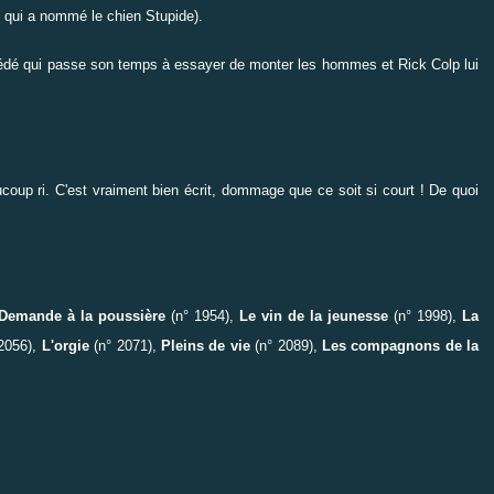
ui qui a nommé le chien Stupide).
bsédé qui passe son temps à essayer de monter les hommes et Rick Colp lui
aucoup ri. C'est vraiment bien écrit, dommage que ce soit si court ! De quoi
Demande à la poussière
(n° 1954),
Le vin de la jeunesse
(n° 1998),
La
2056),
L'orgie
(n° 2071),
Pleins de vie
(n° 2089),
Les compagnons de la