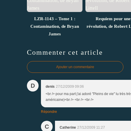
LZR-1143 – Tome 1 :
Requiem pour une
Contamination, de Bryan
révolution, de Robert Li
James
Commenter cet article
Ajouter un commentaire
D
denis
27/12/2009 09:06
<br /> pour ma part j'ai adoré "Pleins de vie" lu très t
américaine)<br /> <br /> <br />
Répondre
C
Catherine
27/12/2009 11:27