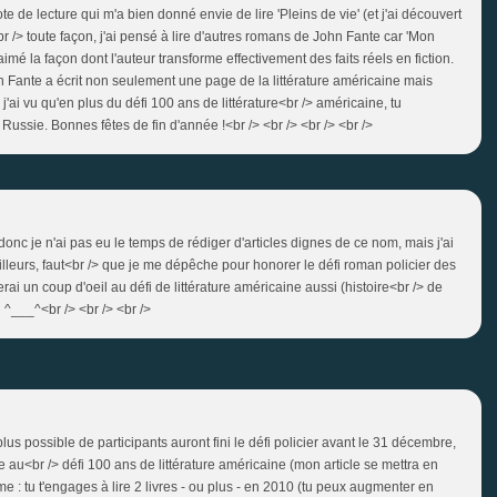
ote de lecture qui m'a bien donné envie de lire 'Pleins de vie' (et j'ai découvert
r /> toute façon, j'ai pensé à lire d'autres romans de John Fante car 'Mon
imé la façon dont l'auteur transforme effectivement des faits réels en fiction.
ohn Fante a écrit non seulement une page de la littérature américaine mais
'ai vu qu'en plus du défi 100 ans de littérature<br /> américaine, tu
ussie. Bonnes fêtes de fin d'année !<br /> <br /> <br /> <br />
 donc je n'ai pas eu le temps de rédiger d'articles dignes de ce nom, mais j'ai
lleurs, faut<br /> que je me dépêche pour honorer le défi roman policier des
erai un coup d'oeil au défi de littérature américaine aussi (histoire<br /> de
t ^___^<br /> <br /> <br />
 plus possible de participants auront fini le défi policier avant le 31 décembre,
e au<br /> défi 100 ans de littérature américaine (mon article se mettra en
e : tu t'engages à lire 2 livres - ou plus - en 2010 (tu peux augmenter en