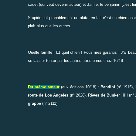
cadet (qui veut devenir acteur) et Jamie, le benjamin (c'est l
Stupide est probablement un akita, en fait c'est un chien o
plaît plus que les autres.
Quelle famille ! Et quel chien ! Fous rires garantis ! J'ai be
se laisser tenter par les autres titres parus chez 10/18.
Du même auteur
(aux éditions 10/18
) :
Bandini
(n° 1915),
route de Los Angeles
(n° 2028),
Rêves de Bunker Hill
(n° 
grappe
(n° 2111).