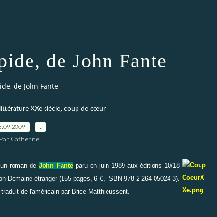
pide, de John Fante
de, de John Fante
,
littérature XXe siècle
coup de cœur
3.09.2009
…
Par Catherine
 un roman de
John Fante
paru en juin 1989 aux éditions
10/18
tion Domaine étranger (155 pages, 6 €, ISBN 978-2-264-05024-3).
traduit de l'américain par Brice Matthieussent.