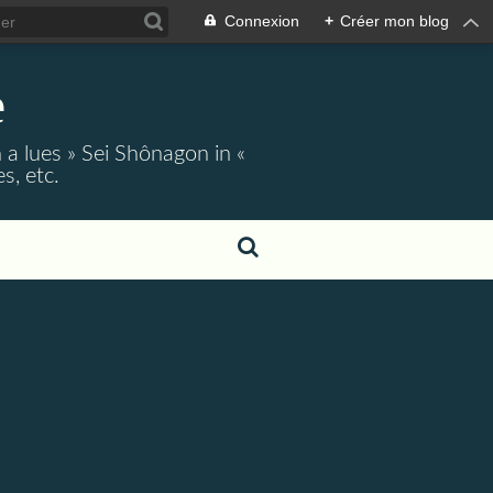
Connexion
+
Créer mon blog
e
 a lues » Sei Shônagon in «
s, etc.