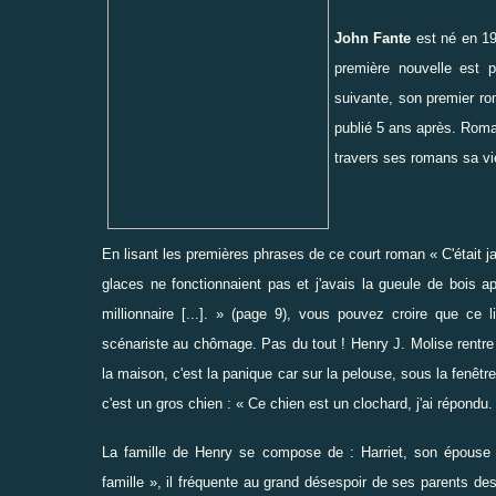
John Fante
est né en 19
première nouvelle est 
suivante, son premier 
publié 5 ans après. Roma
travers ses romans sa vie
En lisant les premières phrases de ce court roman « C'était janv
glaces ne fonctionnaient pas et j'avais la gueule de bois a
millionnaire [...]. » (page 9), vous pouvez croire que ce 
scénariste au chômage. Pas du tout ! Henry J. Molise rentre
la maison, c'est la panique car sur la pelouse, sous la fenêtr
c'est un gros chien : « Ce chien est un clochard, j'ai répondu
La famille de Henry se compose de : Harriet, son épouse (
famille », il fréquente au grand désespoir de ses parents des f