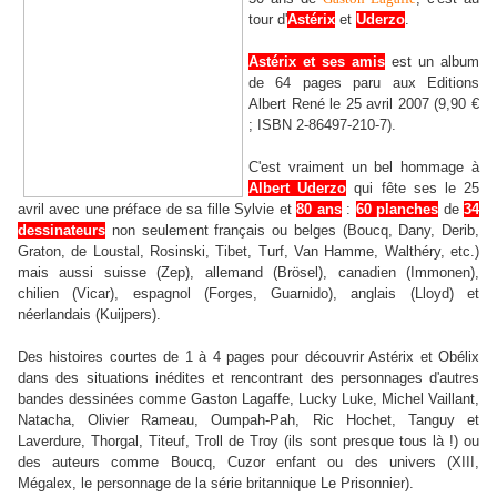
tour d'
Astérix
et
Uderzo
.
Astérix et ses amis
est un album
de 64 pages paru aux Editions
Albert René le 25 avril 2007 (9,90 €
; ISBN 2-86497-210-7).
C'est vraiment un bel hommage à
Albert Uderzo
qui fête ses le 25
avril avec une préface de sa fille Sylvie et
80 ans
:
60 planches
de
34
dessinateurs
non seulement français ou belges (Boucq, Dany, Derib,
Graton, de Loustal, Rosinski, Tibet, Turf, Van Hamme, Walthéry, etc.)
mais aussi suisse (Zep), allemand (Brösel), canadien (Immonen),
chilien (Vicar), espagnol (Forges, Guarnido), anglais (Lloyd) et
néerlandais (Kuijpers).
Des histoires courtes de 1 à 4 pages pour découvrir Astérix et Obélix
dans des situations inédites et rencontrant des personnages d'autres
bandes dessinées comme Gaston Lagaffe, Lucky Luke, Michel Vaillant,
Natacha, Olivier Rameau, Oumpah-Pah, Ric Hochet, Tanguy et
Laverdure, Thorgal, Titeuf, Troll de Troy (ils sont presque tous là !) ou
des auteurs comme Boucq, Cuzor enfant ou des univers (XIII,
Mégalex, le personnage de la série britannique Le Prisonnier).