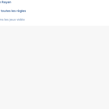
im Rayan
 toutes les règles
s les jeux vidéo
us choquant de Rockstar ? - Le scandale BULLY
e plus moche de Steam
du RÊVE tourne au CAUCHEMAR
pendant 8 heures
it… à tort
umiliés par un jeu vidéo
ire - Final Fantasy 8
ti un empire - Age of Empires
story DOFUS
tard, il crée l'un des pires jeux de tous les temps, MindsEye.