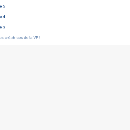
e 5
e 4
e 3
s créatrices de la VF !
e 2
e 1
e Mektoub My Love arrive enfin ! Rencontre avec Shaïn Boumedine et Sal
i : après Toni en famille
elle réalise le bouleversant Dites lui que je l'aime
ais ! Rencontre autour de Vie privée de Rebecca Zlotowski
 de Marguerite, Grave... Rencontre avec Ella Rumpf
 Les Rêveurs, un film intime sur la santé mentale