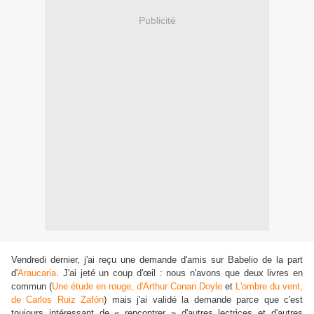
Publicité
Vendredi dernier, j'ai reçu une demande d'amis sur Babelio de la part
d'
Araucaria
. J'ai jeté un coup d'œil : nous n'avons que deux livres en
commun (
Une étude en rouge, d'Arthur Conan Doyle
et
L'ombre du vent,
de Carlos Ruiz Zafón
) mais j'ai validé la demande parce que c'est
toujours intéressant de « rencontrer » d'autres lectrices et d'autres