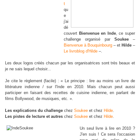
t
qu
e
j'ai
dé
couvert
Bienvenue en Inde
, ce super
challenge organisé par
Soukee
–
Bienvenue à Bouquinbourg
– et
Hilde
–
Le livroblog d'Hilde
–.
Les deux logos créés chacun par les organisatrices sont très beaux et
je ne sais lequel choisir...
Je cite le règlement (facile) : « Le principe : lire au moins un livre de
littérature indienne / sur l'Inde en 2010. Mais chacun peut aussi
participer en faisant des recettes de cuisine indienne, en parlant de
films Bollywood, de musiques, etc. ».
Les explications du challenge
chez
Soukee
et chez
Hilde
.
Les pistes de lecture et autres
chez
Soukee
et chez
Hilde
.
Un seul livre à lire en 2010 ?
J'en suis ! Ce sera l'occasion