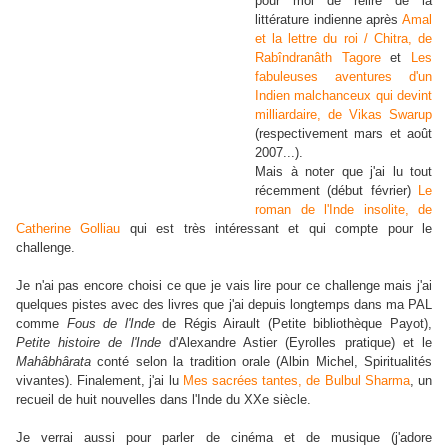
pour moi de relire de la
littérature indienne après
Amal
et la lettre du roi / Chitra, de
Rabîndranâth Tagore
et
Les
fabuleuses aventures d'un
Indien malchanceux qui devint
milliardaire, de Vikas Swarup
(respectivement mars et août
2007...).
Mais à noter que j'ai lu tout
récemment (début février)
Le
roman de l'Inde insolite, de
Catherine Golliau
qui est très intéressant et qui compte pour le
challenge.
Je n'ai pas encore choisi ce que je vais lire pour ce challenge mais j'ai
quelques pistes avec des livres que j'ai depuis longtemps dans ma PAL
comme
Fous de l'Inde
de Régis Airault (Petite bibliothèque Payot),
Petite histoire de l'Inde
d'Alexandre Astier (Eyrolles pratique) et le
Mahâbhârata
conté selon la tradition orale (Albin Michel, Spiritualités
vivantes). Finalement, j'ai lu
Mes sacrées tantes, de Bulbul Sharma
, un
recueil de huit nouvelles dans l'Inde du XXe siècle.
Je verrai aussi pour parler de cinéma et de musique (j'adore