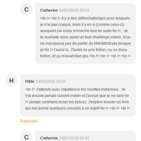
C
Catherine
24/02/2010 20:03
<br /> <br /> Il y a des défis/challenges pour lesquels
je n'ai pas craqué, mais il y en a (comme celui-ci)
auxquels j'ai voulu m'inscrire tout de suite<br /> . Je
te souhaite donc aussi un bon challenge indien. Et je
ne manquerai pas de parler du Mahâbhârata lorsque
je<br /> l'aurai lu. J'avais vu une fiction, ou un docu-
fiction, et ça m'avait bien plu.<br /> <br /> <br /> <br />
H
Hilde
23/02/2010 20:03
<br /> J'attends avec impatience tes recettes indiennes. Je
n'ai encore jamais cuisiné indien et j'avoue que je ne sais<br
/> jamais comment doser les épices. J'espère trouver un livre
qui me donne quelques conseils à ce sujet!<br /> <br /> <br />
Répondre
C
Catherine
24/02/2010 00:41