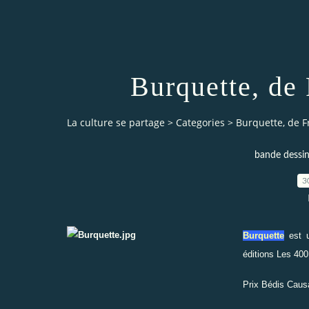
Burquette, de
La culture se partage
>
Categories
>
Burquette, de F
bande dessi
3
Burquette
est 
éditions
Les 400
Prix Bédis Causa