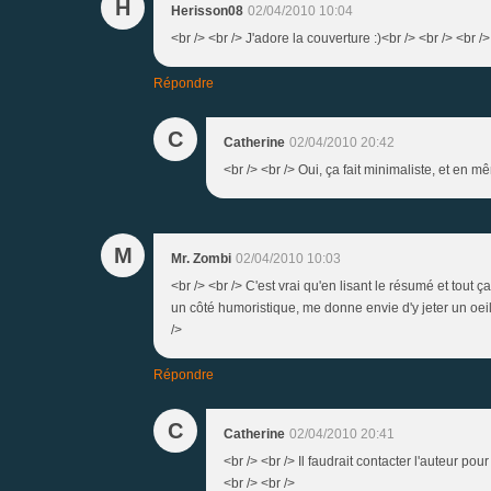
H
Herisson08
02/04/2010 10:04
<br /> <br /> J'adore la couverture :)<br /> <br /> <br />
Répondre
C
Catherine
02/04/2010 20:42
<br /> <br /> Oui, ça fait minimaliste, et en m
M
Mr. Zombi
02/04/2010 10:03
<br /> <br /> C'est vrai qu'en lisant le résumé et tout ç
un côté humoristique, me donne envie d'y jeter un oeil.
/>
Répondre
C
Catherine
02/04/2010 20:41
<br /> <br /> Il faudrait contacter l'auteur p
<br /> <br />