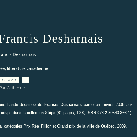
 Francis Desharnais
rancis Desharnais
,
née
littérature canadienne
0.03.2010
…
Par Catherine
une bande dessinée de
Francis Desharnais
parue en janvier 2008 aux
 coups
dans la collection Strips (81 pages, 10 €, ISBN 978-2-89540-366-1).
, catégories Prix Réal Fillion et Grand prix de la Ville de Québec, 2009.