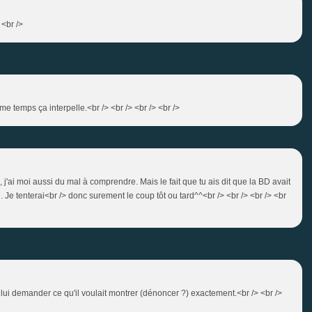
 <br />
ême temps ça interpelle.<br /> <br /> <br /> <br />
a, j'ai moi aussi du mal à comprendre. Mais le fait que tu ais dit que la BD avait
 Je tenterai<br /> donc surement le coup tôt ou tard^^<br /> <br /> <br /> <br
our lui demander ce qu'il voulait montrer (dénoncer ?) exactement.<br /> <br />