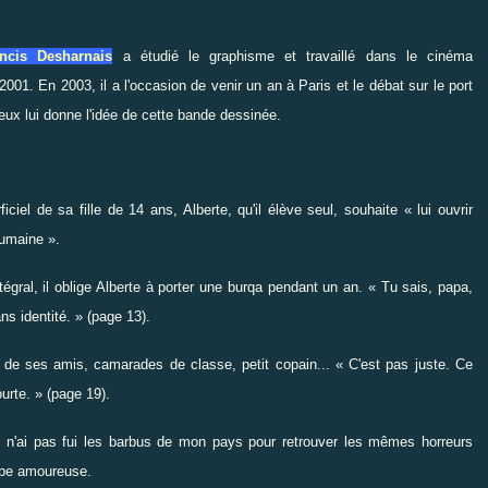
ncis Desharnais
a étudié le graphisme et travaillé dans le cinéma
2001. En 2003, il a l'occasion de venir un an à Paris et le débat sur le port
ieux lui donne l'idée de cette bande dessinée.
iel de sa fille de 14 ans, Alberte, qu'il élève seul, souhaite « lui ouvrir
humaine ».
tégral, il oblige Alberte à porter une burqa pendant un an. « Tu sais, papa,
ns identité. » (page 13).
jet de ses amis, camarades de classe, petit copain... « C'est pas juste. Ce
ourte. » (page 19).
Je n'ai pas fui les barbus de mon pays pour retrouver les mêmes horreurs
ombe amoureuse.