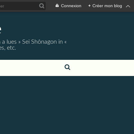
Connexion
+
Créer mon blog
e
 a lues » Sei Shônagon in «
s, etc.