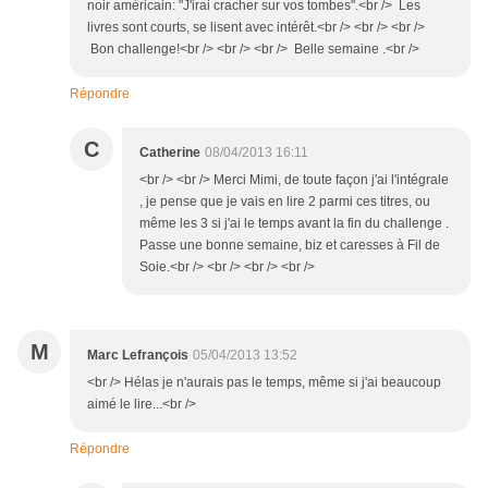
noir américain: "J'irai cracher sur vos tombes".<br /> Les
livres sont courts, se lisent avec intérêt.<br /> <br /> <br />
Bon challenge!<br /> <br /> <br /> Belle semaine .<br />
Répondre
C
Catherine
08/04/2013 16:11
<br /> <br /> Merci Mimi, de toute façon j'ai l'intégrale
, je pense que je vais en lire 2 parmi ces titres, ou
même les 3 si j'ai le temps avant la fin du challenge .
Passe une bonne semaine, biz et caresses à Fil de
Soie.<br /> <br /> <br /> <br />
M
Marc Lefrançois
05/04/2013 13:52
<br /> Hélas je n'aurais pas le temps, même si j'ai beaucoup
aimé le lire...<br />
Répondre