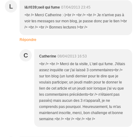
L
l&#039;oeil qui fume
07/04/2013 23:45
<br /> Merci Catherine :-)<br /> <br /> <br /> Je n'arrive pas à
voir tes messages sur mon blog, je passe donc par le tien !<br
/> <br /> <br /> Bonnes lectures !<br />
Répondre
C
Catherine
08/04/2013 16:53
<br /> <br /> Merci de ta visite, L'œil qui fume. J'étais
assez inquiète car j'ai laissé 3 commentaires<br />
sur ton blog (un lundi dernier pour te dire que je
voulais participer, un jeudi matin pour te donner le
lien de cet article et un jeudi soir lorsque j'ai vu que
les commentaires précédents<br /> n'étaient pas
passés) mais aucun des 3 n'apparaît, je ne
comprends pas pourquoi. Heureusement, tu m'as
maintenant inscrite, merci, bon challenge et bonne
semaine.<br /> <br /> <br /> <br />