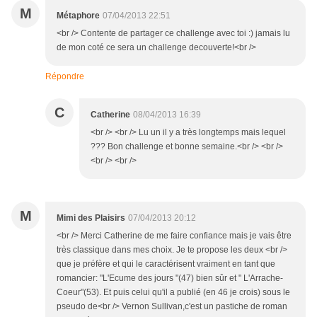
M
Métaphore
07/04/2013 22:51
<br /> Contente de partager ce challenge avec toi :) jamais lu
de mon coté ce sera un challenge decouverte!<br />
Répondre
C
Catherine
08/04/2013 16:39
<br /> <br /> Lu un il y a très longtemps mais lequel
??? Bon challenge et bonne semaine.<br /> <br />
<br /> <br />
M
Mimi des Plaisirs
07/04/2013 20:12
<br /> Merci Catherine de me faire confiance mais je vais être
très classique dans mes choix. Je te propose les deux <br />
que je préfère et qui le caractérisent vraiment en tant que
romancier: "L'Ecume des jours "(47) bien sûr et " L'Arrache-
Coeur"(53). Et puis celui qu'il a publié (en 46 je crois) sous le
pseudo de<br /> Vernon Sullivan,c'est un pastiche de roman