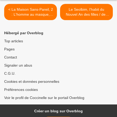
< La Maison Sans-Pareil, 2
Le Seolbim, l'habit du
: L'homme au masque,
Nouvel An des filles / des
d'Elliot Skell
garçons, de Bae Hyun-ju >
Hébergé par Overblog
Top articles
Pages
Contact
Signaler un abus
C.G.U.
Cookies et données personnelles
Préférences cookies
Voir le profil de Coccinelle sur le portail Overblog
Créer un blog sur Overblog