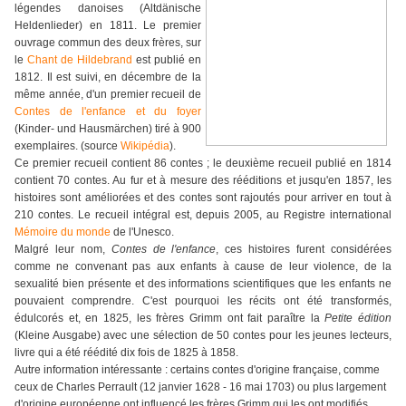
légendes danoises (Altdänische
Heldenlieder) en 1811. Le premier
ouvrage commun des deux frères, sur
le
Chant de Hildebrand
est publié en
1812. Il est suivi, en décembre de la
même année, d'un premier recueil de
Contes de l'enfance et du foyer
(Kinder- und Hausmärchen) tiré à 900
exemplaires. (source
Wikipédia
).
Ce premier recueil contient 86 contes ; le deuxième recueil publié en 1814
contient 70 contes. Au fur et à mesure des rééditions et jusqu'en 1857, les
histoires sont améliorées et des contes sont rajoutés pour arriver en tout à
210 contes. Le recueil intégral est, depuis 2005, au Registre international
Mémoire du monde
de l'Unesco.
Malgré leur nom,
Contes de l'enfance
, ces histoires furent considérées
comme ne convenant pas aux enfants à cause de leur violence, de la
sexualité bien présente et des informations scientifiques que les enfants ne
pouvaient comprendre. C'est pourquoi les récits ont été transformés,
édulcorés et, en 1825, les frères Grimm ont fait paraître la
Petite édition
(Kleine Ausgabe) avec une sélection de 50 contes pour les jeunes lecteurs,
livre qui a été réédité dix fois de 1825 à 1858.
Autre information intéressante : certains contes d'origine française, comme
ceux de Charles Perrault (12 janvier 1628 - 16 mai 1703) ou plus largement
d'origine européenne ont influencé les frères Grimm qui les ont modifiés