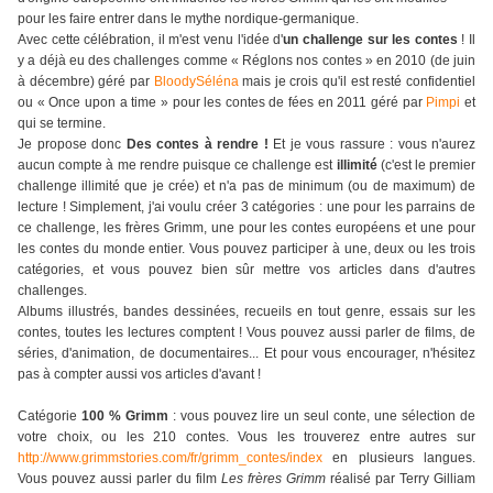
pour les faire entrer dans le mythe nordique-germanique.
Avec cette célébration, il m'est venu l'idée d'
un challenge sur les contes
! Il
y a déjà eu des challenges comme « Réglons nos contes » en 2010 (de juin
à décembre) géré par
BloodySéléna
mais je crois qu'il est resté confidentiel
ou « Once upon a time » pour les contes de fées en 2011 géré par
Pimpi
et
qui se termine.
Je propose donc
Des contes à rendre !
Et je vous rassure : vous n'aurez
aucun compte à me rendre puisque ce challenge est
illimité
(c'est le premier
challenge illimité que je crée) et n'a pas de minimum (ou de maximum) de
lecture ! Simplement, j'ai voulu créer 3 catégories : une pour les parrains de
ce challenge, les frères Grimm, une pour les contes européens et une pour
les contes du monde entier. Vous pouvez participer à une, deux ou les trois
catégories, et vous pouvez bien sûr mettre vos articles dans d'autres
challenges.
Albums illustrés, bandes dessinées, recueils en tout genre, essais sur les
contes, toutes les lectures comptent ! Vous pouvez aussi parler de films, de
séries, d'animation, de documentaires... Et pour vous encourager, n'hésitez
pas à compter aussi vos articles d'avant !
Catégorie
100 % Grimm
: vous pouvez lire un seul conte, une sélection de
votre choix, ou les 210 contes. Vous les trouverez entre autres sur
http://www.grimmstories.com/fr/grimm_contes/index
en plusieurs langues.
Vous pouvez aussi parler du film
Les frères Grimm
réalisé par Terry Gilliam