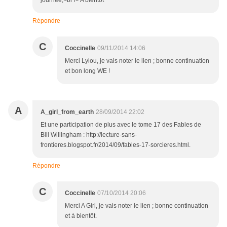
journée,<br /> A bientôt
Répondre
C
Coccinelle
09/11/2014 14:06
Merci Lylou, je vais noter le lien ; bonne continuation
et bon long WE !
A
A_girl_from_earth
28/09/2014 22:02
Et une participation de plus avec le tome 17 des Fables de
Bill Willingham : http://lecture-sans-
frontieres.blogspot.fr/2014/09/fables-17-sorcieres.html.
Répondre
C
Coccinelle
07/10/2014 20:06
Merci A Girl, je vais noter le lien ; bonne continuation
et à bientôt.