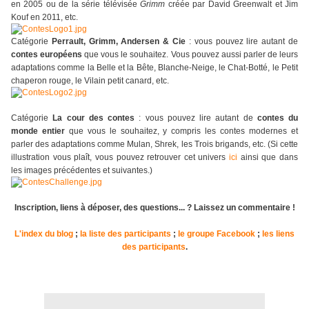
en 2005 ou de la série télévisée
Grimm
créée par David Greenwalt et Jim
Kouf en 2011, etc.
Catégorie
Perrault, Grimm, Andersen & Cie
: vous pouvez lire autant de
contes européens
que vous le souhaitez. Vous pouvez aussi parler de leurs
adaptations comme la Belle et la Bête, Blanche-Neige, le Chat-Botté, le Petit
chaperon rouge, le Vilain petit canard, etc.
Catégorie
La cour des contes
: vous pouvez lire autant de
contes du
monde entier
que vous le souhaitez, y compris les contes modernes et
parler des adaptations comme Mulan, Shrek, les Trois brigands, etc. (Si cette
illustration vous plaît, vous pouvez retrouver cet univers
ici
ainsi que dans
les images précédentes et suivantes.)
Inscription, liens à déposer, des questions... ? Laissez un commentaire !
L'index du blog
;
la liste des participants
;
le groupe Facebook
;
les liens
des participants
.