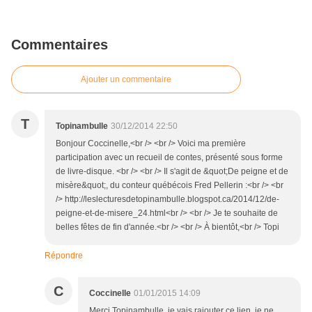
Commentaires
Ajouter un commentaire
T
Topinambulle
30/12/2014 22:50
Bonjour Coccinelle,<br /> <br /> Voici ma première
participation avec un recueil de contes, présenté sous forme
de livre-disque. <br /> <br /> Il s'agit de &quot;De peigne et de
misère&quot;, du conteur québécois Fred Pellerin :<br /> <br
/> http://leslecturesdetopinambulle.blogspot.ca/2014/12/de-
peigne-et-de-misere_24.html<br /> <br /> Je te souhaite de
belles fêtes de fin d'année.<br /> <br /> À bientôt,<br /> Topi
Répondre
C
Coccinelle
01/01/2015 14:09
Merci Topinambulle, je vais rajouter ce lien, je ne