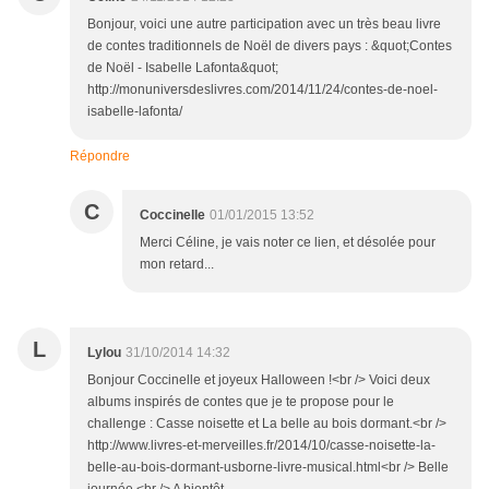
Bonjour, voici une autre participation avec un très beau livre
de contes traditionnels de Noël de divers pays : &quot;Contes
de Noël - Isabelle Lafonta&quot;
http://monuniversdeslivres.com/2014/11/24/contes-de-noel-
isabelle-lafonta/
Répondre
C
Coccinelle
01/01/2015 13:52
Merci Céline, je vais noter ce lien, et désolée pour
mon retard...
L
Lylou
31/10/2014 14:32
Bonjour Coccinelle et joyeux Halloween !<br /> Voici deux
albums inspirés de contes que je te propose pour le
challenge : Casse noisette et La belle au bois dormant.<br />
http://www.livres-et-merveilles.fr/2014/10/casse-noisette-la-
belle-au-bois-dormant-usborne-livre-musical.html<br /> Belle