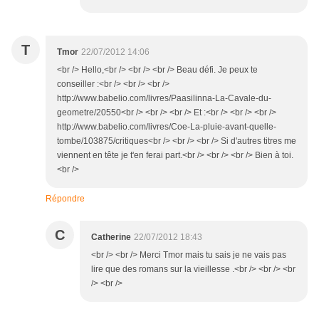
T
Tmor
22/07/2012 14:06
<br /> Hello,<br /> <br /> <br /> Beau défi. Je peux te
conseiller :<br /> <br /> <br />
http://www.babelio.com/livres/Paasilinna-La-Cavale-du-
geometre/20550<br /> <br /> <br /> Et :<br /> <br /> <br />
http://www.babelio.com/livres/Coe-La-pluie-avant-quelle-
tombe/103875/critiques<br /> <br /> <br /> Si d'autres titres me
viennent en tête je t'en ferai part.<br /> <br /> <br /> Bien à toi.
<br />
Répondre
C
Catherine
22/07/2012 18:43
<br /> <br /> Merci Tmor mais tu sais je ne vais pas
lire que des romans sur la vieillesse .<br /> <br /> <br
/> <br />