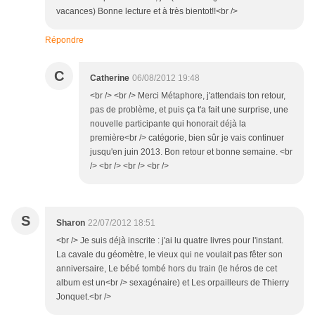
vacances) Bonne lecture et à très bientot!!<br />
Répondre
C
Catherine
06/08/2012 19:48
<br /> <br /> Merci Métaphore, j'attendais ton retour,
pas de problème, et puis ça t'a fait une surprise, une
nouvelle participante qui honorait déjà la
première<br /> catégorie, bien sûr je vais continuer
jusqu'en juin 2013. Bon retour et bonne semaine. <br
/> <br /> <br /> <br />
S
Sharon
22/07/2012 18:51
<br /> Je suis déjà inscrite : j'ai lu quatre livres pour l'instant.
La cavale du géomètre, le vieux qui ne voulait pas fêter son
anniversaire, Le bébé tombé hors du train (le héros de cet
album est un<br /> sexagénaire) et Les orpailleurs de Thierry
Jonquet.<br />