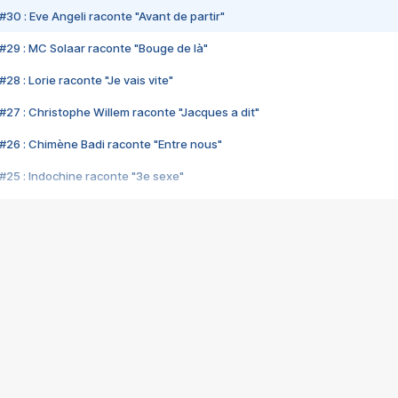
#30 : Eve Angeli raconte "Avant de partir"
#29 : MC Solaar raconte "Bouge de là"
28 : Lorie raconte "Je vais vite"
#27 : Christophe Willem raconte "Jacques a dit"
#26 : Chimène Badi raconte "Entre nous"
#25 : Indochine raconte "3e sexe"
#24 : Zaho raconte "C'est chelou"
#23 : Patrick Bruel raconte "Au café des délices"
#22 : Kyo raconte "Le chemin"
#21 : Nolwenn Leroy raconte "Cassé"
#20 : Patrick Hernandez raconte "Born to be alive"
#19 : Lorie raconte "Près de moi"