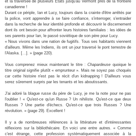
et la traversée de plusieurs
É
tats jusqu'au Vermont près de la frontière
canadienne !
Durant ce périple, Ian et Lucy, toujours dans la crainte d'être arrêtés par
la police, vont apprendre à se faire confiance, s'interroger, s'entraider
dans la recherche de leur identité profonde et découvrir le discernement
dont ils ont besoin pour affronter leurs histoires familiales : les idées de
ses parents pour Ian, le passé soviétique de son père pour Lucy.
« Nous vivons dans une nation de fugitifs. Tous ses habitants viennent
d'ailleurs. Même les Indiens, ils ont un jour traversé le pont terrestre de
l'Alaska. […]. » (page 220).
Vous comprenez mieux maintenant le titre :
Chapardeuse
quoique le
titre original signifie plutôt « emprunteur ». Mais ne soyez pas choqués
car cette histoire n'est pas le récit d'un kidnapping ! D'ailleurs vous
serez sûrement surpris par les tenants et les aboutissants.
J'ai adoré la blague russe du père de Lucy, je me la note pour ne pas
l'oublier ! « Qu'est-ce qu'un Russe ? Un nihiliste. Qu'est-ce que deux
Russes ? Une partie d'échecs. Qu'est-ce que trois Russes ? Une
révolution. » (page 29). Excellent !
Il y a de nombreuses références à la littérature et d'intéressantes
réflexions sur la bibliothécaire. En voici une entre autres. « Comme
c'est étrange, cette profession systématiquement associée à la