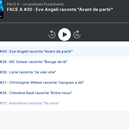
FACE A - un podcast Purecharts
FACE A #30 : Eve Angeli raconte "Avant de partir"
#30 : Eve Angeli raconte "Avant de partir"
#29 : MC Solaar raconte "Bouge de là"
28 : Lorie raconte "Je vais vite"
#27 : Christophe Willem raconte "Jacques a dit"
#26 : Chimène Badi raconte "Entre nous"
#25 : Indochine raconte "3e sexe"
#24 : Zaho raconte "C'est chelou"
#23 : Patrick Bruel raconte "Au café des délices"