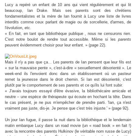
Lucy a repéré un enfant de 10 ans qui vient régulièrement et qui lit
beaucoup, Ian Drake. Mais ses parents sont des chrétiens
fondamentalistes et la mère de Ian fournit à Lucy une liste de livres
interdits comme ceux parlant de magie ou de sorcellerie, d'armes, de
l'évolution, etc.
« En fait, en tant que bibliothèque publique , nous ne censurons rien.
C'est notre boulot de rendre tout accessible. Même si les
parents
peuvent évidemment choisir pour leur enfant. » (page 22).
Mais il n'y a pas que ça... Les parents de Ian pensent que leur fils est
« sur la mauvaise pente », c'est-à-dire « sexuellement désorienté ». Le
week-end ils l'envoient donc dans un établissement où un pasteur
remet la jeunesse dans le droit chemin. Si Ian est désorienté, c'est
plutôt par le comportement de ses parents et ce qu'ils lui font subir.
« J'avais toujours essayé d'être évasive, la bibliothécaire amicale et
neutre – une espèce de thérapeute qui écoute en hochant la tête. Dans
le cas présent, je ne pus m'empêcher de prendre parti. 'Ian, ça n'est
vraiment pas juste, dis-je. Je pense que c'est très injuste.' » (page 92).
Un jour Ian fugue, il passe la nuit dans la bibliothèque et le lendemain
matin embarque Lucy dans un road movie (un « road book » en fait !)
avec la rencontre des parents Hulkinov (le véritable nom russe de Lucy)