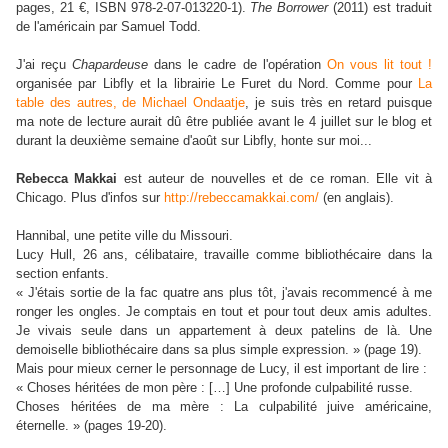
pages, 21 €, ISBN 978-2-07-013220-1).
The Borrower
(2011) est traduit
de l'américain par Samuel Todd.
J'ai reçu
Chapardeuse
dans le cadre de l'opération
On vous lit tout !
organisée par Libfly et la librairie Le Furet du Nord.
C
omme pour
La
table des autres, de Michael Ondaatje
, j
e suis
très en
retard
puisque
ma note de lecture aurait dû être publiée avant le 4 juillet
sur le blog
et
durant la deuxième semaine d'août sur Libfly,
honte sur moi...
Rebecca Makkai
est auteur de nouvelles et de ce roman. Elle vit à
Chicago. Plus d'infos sur
http://rebeccamakkai.com/
(en anglais).
Hannibal, une petite ville du Missouri.
Lucy Hull, 26 ans, célibataire, travaille comme bibliothécaire dans la
section enfants.
« J'étais sortie de la fac quatre ans plus tôt, j'avais recommencé à me
ronger les ongles. Je comptais en tout et pour tout deux amis adultes.
Je vivais seule dans un appartement à deux patelins de là. Une
demoiselle bibliothécaire dans sa plus simple expression. » (page 19).
Mais pour mieux cerner le personnage de Lucy, il est important de lire :
« Choses héritées de mon père : […] Une profonde culpabilité russe.
Choses héritées de ma mère : La culpabilité juive américaine,
éternelle. » (pages 19-20).