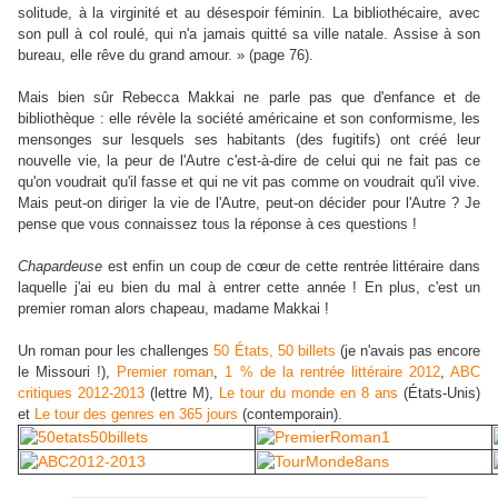
solitude, à la virginité et au désespoir féminin. La bibliothécaire, avec
son pull à col roulé, qui n'a jamais quitté sa ville natale. Assise à son
bureau, elle rêve du grand amour. » (page 76).
Mais bien sûr Rebecca Makkai ne parle pas que d'enfance et de
bibliothèque : elle révèle la société américaine et son conformisme, les
mensonges sur lesquels ses habitants (des fugitifs) ont créé leur
nouvelle vie, la peur de l'Autre c'est-à-dire de celui qui ne fait pas ce
qu'on voudrait qu'il fasse et qui ne vit pas comme on voudrait qu'il vive.
Mais peut-on diriger la vie de l'Autre, peut-on décider pour l'Autre ? Je
pense que vous connaissez tous la réponse à ces questions !
Chapardeuse
est enfin un coup de cœur de cette rentrée littéraire dans
laquelle j'ai eu bien du mal à entrer cette année ! En plus, c'est un
premier roman alors chapeau, madame Makkai !
Un roman pour les challenges
50
É
tats, 50 billets
(je n'avais pas encore
le Missouri !),
Premier roman
,
1 % de la rentrée littéraire 2012
,
ABC
critiques 2012-2013
(lettre M),
Le tour du monde en 8 ans
(
É
tats-Unis)
et
Le tour des genres en 365 jours
(contemporain).