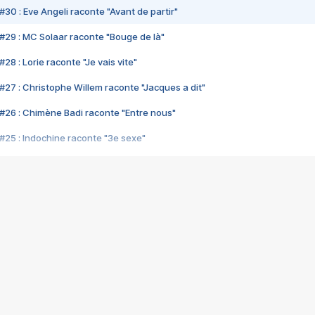
#30 : Eve Angeli raconte "Avant de partir"
#29 : MC Solaar raconte "Bouge de là"
28 : Lorie raconte "Je vais vite"
#27 : Christophe Willem raconte "Jacques a dit"
#26 : Chimène Badi raconte "Entre nous"
#25 : Indochine raconte "3e sexe"
#24 : Zaho raconte "C'est chelou"
#23 : Patrick Bruel raconte "Au café des délices"
#22 : Kyo raconte "Le chemin"
#21 : Nolwenn Leroy raconte "Cassé"
#20 : Patrick Hernandez raconte "Born to be alive"
#19 : Lorie raconte "Près de moi"