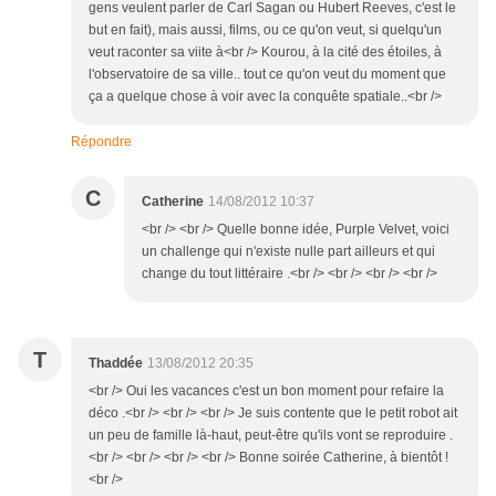
gens veulent parler de Carl Sagan ou Hubert Reeves, c'est le
but en fait), mais aussi, films, ou ce qu'on veut, si quelqu'un
veut raconter sa viite à<br /> Kourou, à la cité des étoiles, à
l'observatoire de sa ville.. tout ce qu'on veut du moment que
ça a quelque chose à voir avec la conquête spatiale..<br />
Répondre
C
Catherine
14/08/2012 10:37
<br /> <br /> Quelle bonne idée, Purple Velvet, voici
un challenge qui n'existe nulle part ailleurs et qui
change du tout littéraire .<br /> <br /> <br /> <br />
T
Thaddée
13/08/2012 20:35
<br /> Oui les vacances c'est un bon moment pour refaire la
déco .<br /> <br /> <br /> Je suis contente que le petit robot ait
un peu de famille là-haut, peut-être qu'ils vont se reproduire .
<br /> <br /> <br /> <br /> Bonne soirée Catherine, à bientôt !
<br />