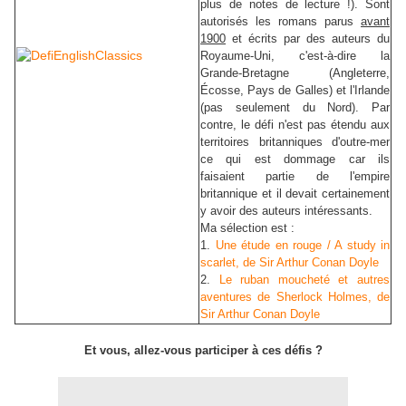
plus de notes de lecture !)
. Sont
autorisés les romans parus
avant
1900
et écrits par des auteurs du
Royaume-Uni, c'est-à-dire la
Grande-Bretagne (Angleterre,
Écosse, Pays de Galles) et l'Irlande
(pas seulement du Nord). Par
contre, le défi n'est pas étendu aux
territoires britanniques d'outre-mer
ce qui est dommage car ils
faisaient partie de l'empire
britannique et il devait certainement
y avoir des auteurs intéressants.
Ma sélection est :
1.
Une étude en rouge / A study in
scarlet, de Sir Arthur Conan Doyle
2.
Le ruban moucheté et autres
aventures de Sherlock Holmes, de
Sir Arthur Conan Doyle
Et vous, allez-vous participer à ces défis ?