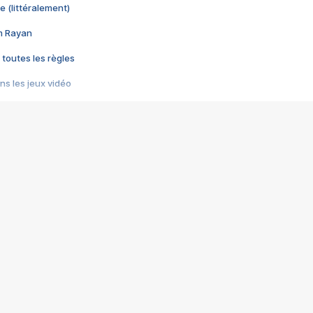
e (littéralement)
im Rayan
 toutes les règles
s les jeux vidéo
us choquant de Rockstar ? - Le scandale BULLY
e plus moche de Steam
du RÊVE tourne au CAUCHEMAR
pendant 8 heures
it… à tort
umiliés par un jeu vidéo
ire - Final Fantasy 8
ti un empire - Age of Empires
story DOFUS