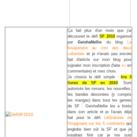
Ça fait plus d'un mois que j'ai
découvert le défi
SF 2010
organisé
par
GeishaNellie
du blog
La
bouquinerie au coin des deux
colombes
et je n'avais pas encore
fait d'article sur mon blog pour
signaler mon inscription (faite
ici
en
commentaire) et mes choix.
Je choisis le défi simple :
lire 3
livres de SF en 2010
. Sont
autorisés les romans, les nouvelles,
les bandes dessinées (y compris
les mangas) dans tous les genres
de SF : GeishaNellie les a listés
dans son article et je l'avais déjà
fait pour le défi
Littératures de
l'imaginaire sur les 5 continents
qui
englobe bien sûr la SF et que je
voudrais finir car je me suis