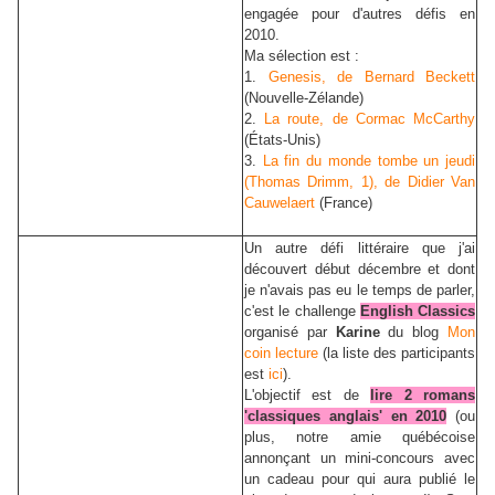
engagée pour d'autres défis en
2010.
Ma sélection est :
1.
Genesis, de Bernard Beckett
(Nouvelle-Zélande)
2.
La route, de Cormac McCarthy
(États-Unis)
3.
La fin du monde tombe un jeudi
(Thomas Drimm, 1), de Didier Van
Cauwelaert
(France)
Un autre défi littéraire que j'ai
découvert début décembre et dont
je n'avais pas eu le temps de parler,
c'est le challenge
English Classics
organisé par
Karine
du blog
Mon
coin lecture
(la liste des participants
est
ici
).
L'objectif est de
lire 2 romans
'classiques anglais' en 2010
(ou
plus, notre amie québécoise
annonçant un mini-concours avec
un cadeau pour qui aura publié le