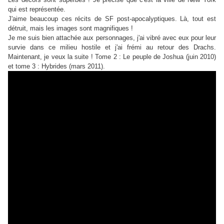
qui est représentée.
J'aime beaucoup ces récits de SF post-apocalyptiques. Là, tout est
détruit, mais les images sont magnifiques !
Je me suis bien attachée aux personnages, j'ai vibré avec eux pour leur
survie dans ce milieu hostile et j'ai frémi au retour des Drachs.
Maintenant, je veux la suite ! Tome 2 : Le peuple de Joshua (juin 2010)
et tome 3 : Hybrides (mars 2011).