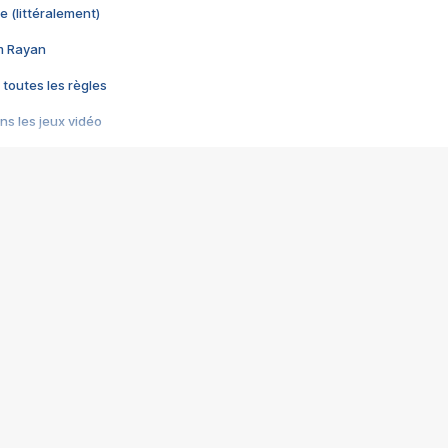
e (littéralement)
im Rayan
 toutes les règles
s les jeux vidéo
us choquant de Rockstar ? - Le scandale BULLY
e plus moche de Steam
du RÊVE tourne au CAUCHEMAR
pendant 8 heures
it… à tort
umiliés par un jeu vidéo
ire - Final Fantasy 8
ti un empire - Age of Empires
story DOFUS