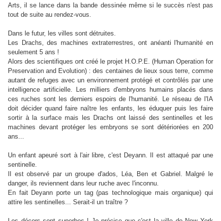
Arts, il se lance dans la bande dessinée même si le succès n'est pas
tout de suite au rendez-vous.
Dans le futur, les villes sont détruites.
Les Drachs, des machines extraterrestres, ont anéanti l'humanité en
seulement 5 ans !
Alors des scientifiques ont créé le projet H.O.P.E. (Human Operation for
Preservation and Evolution) : des centaines de lieux sous terre, comme
autant de refuges avec un environnement protégé et contrôlés par une
intelligence artificielle. Les milliers d'embryons humains placés dans
ces ruches sont les derniers espoirs de l'humanité. Le réseau de l'IA
doit décider quand faire naître les enfants, les éduquer puis les faire
sortir à la surface mais les Drachs ont laissé des sentinelles et les
machines devant protéger les embryons se sont détériorées en 200
ans...
Un enfant apeuré sort à l'air libre, c'est Deyann. Il est attaqué par une
sentinelle.
Il est observé par un groupe d'ados, Léa, Ben et Gabriel. Malgré le
danger, ils reviennent dans leur ruche avec l'inconnu.
En fait Deyann porte un tag (pas technologique mais organique) qui
attire les sentinelles... Serait-il un traître ?
Les décors sont superbes ! Je précise que c'est la ville de New York