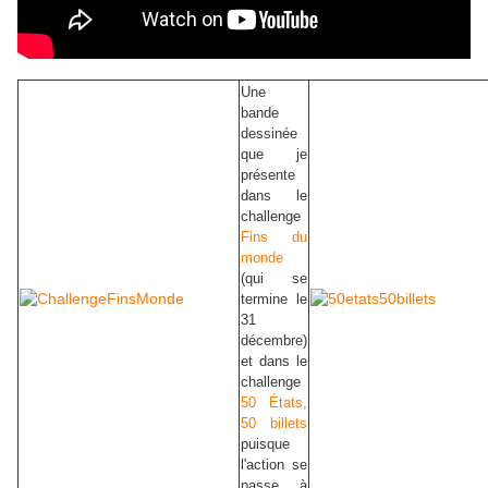
Une
bande
dessinée
que je
présente
dans le
challenge
Fins du
monde
(qui se
termine le
31
décembre)
et dans le
challenge
50
É
tats,
50 billets
puisque
l'action se
passe à