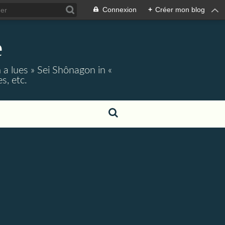
Connexion
+
Créer mon blog
e
 a lues » Sei Shônagon in «
s, etc.