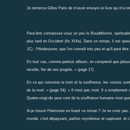
Je remercie
Gilles Paris
de m'avoir envoyé ce livre qui m'a t
Peut-être connaissez-vous un peu le Bouddhisme, spiritualité 
plus tard en Occident (fin XIXe). Dans ce roman, il est quest
JC) : l'Hindouisme, que l'on connaît très peu et qu'il peut êtr
En tout cas, comme partout ailleurs, on comprend que jalousi
réveille, fier de ses progrès. » (page 17).
En ce qui concerne la mort et la souffrance, les visions son
de la mort. » (page 54). « Il n'est pas mort. Il a simplement
Quatre-vingt-dix pour cent de la souffrance humaine n'est que
Ai-je trouvé l'Harmonie en lisant ce roman ? Je ne crois pas
monde, c'est dépaysant, parfois mystérieux et captivant, et c