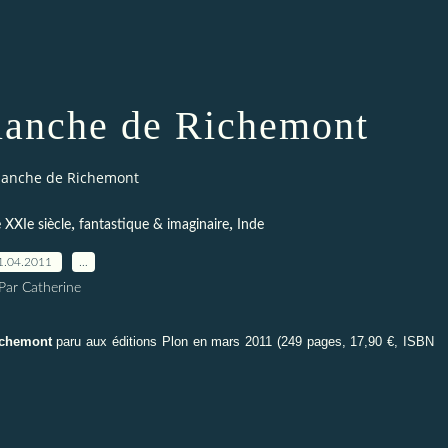
lanche de Richemont
lanche de Richemont
,
,
e XXIe siècle
fantastique & imaginaire
Inde
1.04.2011
…
Par Catherine
ichemont
paru aux éditions
Plon
en mars 2011 (249 pages, 17,90 €, ISBN