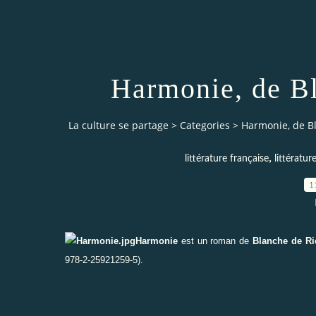
Harmonie, de B
La culture se partage
>
Categories
>
Harmonie, de B
,
littérature française
littératur
1
Harmonie
est un roman de
Blanche de R
978-2-25921259-5).