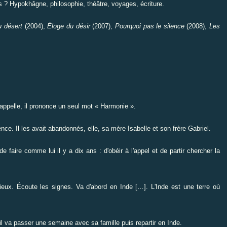
 ? Hypokhâgne, philosophie, théâtre, voyages, écriture.
u désert
(2004),
É
loge du désir
(2007),
Pourquoi pas le silence
(2008),
Les
appelle, il prononce un seul mot « Harmonie ».
nce. Il les avait abandonnés, elle, sa mère Isabelle et son frère Gabriel.
de faire comme lui il y a dix ans : d'obéir à l'appel et de partir chercher la
eux. Écoute les signes. Va d'abord en Inde […]. L'Inde est une terre où
 il va passer une semaine avec sa famille puis repartir en Inde.