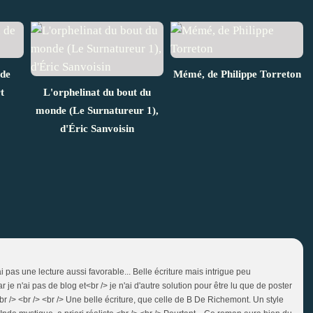
 de
Mémé, de Philippe Torreton
t
L'orphelinat du bout du
monde (Le Surnatureur 1),
d'Éric Sanvoisin
n'ai pas une lecture aussi favorable... Belle écriture mais intrigue peu
je n'ai pas de blog et<br /> je n'ai d'autre solution pour être lu que de poster
br /> <br /> <br /> Une belle écriture, que celle de B De Richemont. Un style