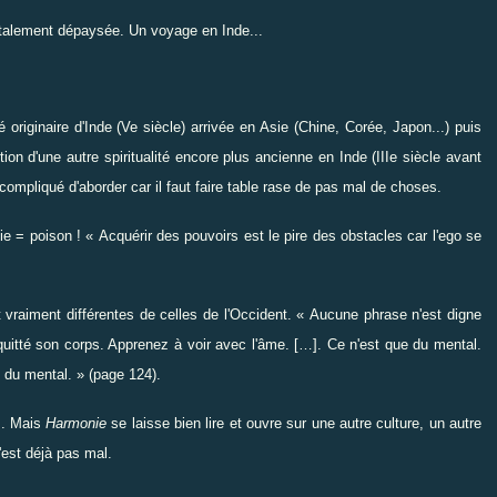
otalement dépaysée. Un voyage en Inde...
originaire d'Inde (Ve siècle) arrivée en Asie (Chine, Corée, Japon...) puis
ion d'une autre spiritualité encore plus ancienne en Inde (IIIe siècle avant
e compliqué d'aborder car il faut faire table rase de pas mal de choses.
e = poison ! « Acquérir des pouvoirs est le pire des obstacles car l'ego se
t vraiment différentes de celles de l'Occident. « Aucune phrase n'est digne
 quitté son corps. Apprenez à voir avec l'âme. […]. Ce n'est que du mental.
 du mental. » (page 124).
... Mais
Harmonie
se laisse bien lire et ouvre sur une autre culture, un autre
'est déjà pas mal.