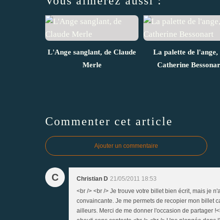
Vous aimerez aussi :
L'Ange sanglant, de Claude
La palette de l'ange,
Merle
Catherine Bessonar
Commenter cet article
Ajouter un commentaire
C
Christian D
21/05/2011 18:53
<br /> <br /> Je trouve votre billet bien écrit, mais je 
convaincante. Je me permets de recopier mon billet car 
ailleurs. Merci de me donner l'occasion de partager !<