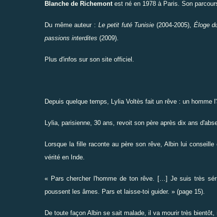
Blanche de Richemont
est né en 1978 à Paris. Son parcours
Du même auteur :
Le petit futé Tunisie
(2004-2005),
É
loge d
passions interdites
(2009).
Plus d'infos sur
son site officiel
.
Depuis quelque temps, Lylia Voltès fait un rêve : un homme l'
Lylia, parisienne, 30 ans, revoit son père après dix ans d'abse
Lorsque la fille raconte au père son rêve, Albin lui conseille 
vérité en Inde.
« Pars chercher l'homme de ton rêve. […] Je suis très séri
poussent les âmes. Pars et laisse-toi guider. » (page 15).
De toute façon Albin se sait malade, il va mourir très bientôt,