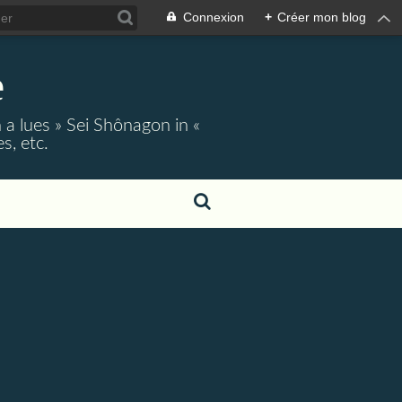
Connexion
+
Créer mon blog
e
 a lues » Sei Shônagon in «
s, etc.