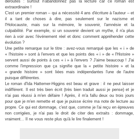
déroutés : surtout n'abandonnez pas la lecture car ce roman est
extraordinaire !
C'est un premier roman – qui a nécessité 4 ans d'écriture à l'auteur – et
il a tant de choses à dire, pas seulement sur le nazisme et
l'Holocauste, mais sur la mémoire, le souvenir, l'amnésie et la
culpabilité. Par exemple, si un souvenir devient un mythe, il n'a plus
rien à voir avec l'événement réel et donc comment appréhender cette
évolution ?
Une petite remarque sur le titre : avez-vous remarqué que les « i » de
« l'histoire » sont à l'envers et que les points des « i » de « l'Histoire »
servent aussi de points à ces « i » à l'envers ? J'aime beaucoup ! J'ai
comme l'impression que ça signifie que la « petite histoire » et la
« grande histoire » sont liées mais indépendantes l'une de l'autre
puisque différentes.
Le roman d'Ida Hattemer-Higgins est beau et grave : il ne peut laisser
indifférent. Il est très bien écrit (très bien traduit aussi je pense) et je
n'ai pas réussi à m'en défaire ! Après, il m'a fallu deux ou trois jours
pour que je m'en remette et que je puisse écrire ma note de lecture au
propre. Ce qui est dommage, c'est que, comme je l'ai reçu en épreuves
non corrigées, je n'ai pas le droit de citer des extraits : dommage,
vraiment... Il ne vous reste plus qu'à le lire finalement !