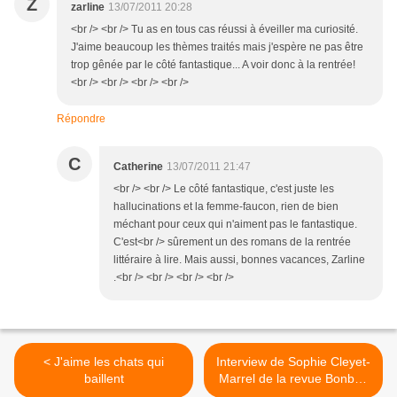
Z
zarline
13/07/2011 20:28
<br /> <br /> Tu as en tous cas réussi à éveiller ma curiosité.
J'aime beaucoup les thèmes traités mais j'espère ne pas être
trop gênée par le côté fantastique... A voir donc à la rentrée!
<br /> <br /> <br /> <br />
Répondre
C
Catherine
13/07/2011 21:47
<br /> <br /> Le côté fantastique, c'est juste les
hallucinations et la femme-faucon, rien de bien
méchant pour ceux qui n'aiment pas le fantastique.
C'est<br /> sûrement un des romans de la rentrée
littéraire à lire. Mais aussi, bonnes vacances, Zarline
.<br /> <br /> <br /> <br />
< J'aime les chats qui
Interview de Sophie Cleyet-
baillent
Marrel de la revue Bonbek
>