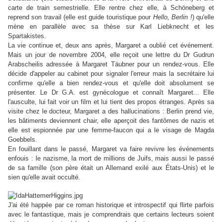
carte de train semestrielle. Elle rentre chez elle, à Schöneberg et
reprend son travail (elle est guide touristique pour
Hello, Berlin !
) qu'elle
mène en parallèle avec sa thèse sur Karl Liebknecht et les
Spartakistes.
La vie continue et, deux ans après, Margaret a oublié cet événement.
Mais un jour de novembre 2004, elle reçoit une lettre du Dr Gudrun
Arabscheilis adressée à Margaret Täubner pour un rendez-vous. Elle
décide d'appeler au cabinet pour signaler l'erreur mais la secrétaire lui
confirme qu'elle a bien rendez-vous et qu'elle doit absolument se
présenter. Le Dr G.A. est gynécologue et connaît Margaret... Elle
l'ausculte, lui fait voir un film et lui tient des propos étranges.
Après sa
visite chez le docteur, Margaret a des hallucinations : Berlin prend vie,
les bâtiments deviennent chair, elle aperçoit des fantômes de nazis et
elle est espionnée par une femme-faucon qui a le visage de Magda
Goebbels.
En fouillant dans le passé, Margaret va faire revivre les événements
enfouis : le nazisme, la mort de millions de Juifs, mais aussi le passé
de sa famille (son père était un Allemand exilé aux États-Unis) et le
sien qu'elle avait occulté.
J'ai été happée par ce roman historique et introspectif qui flirte parfois
avec le fantastique, mais je comprendrais que certains lecteurs soient