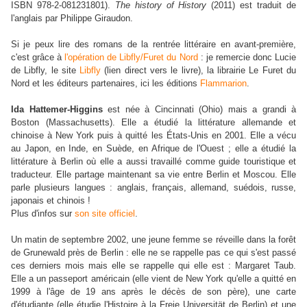
ISBN 978-2-081231801).
The history of History
(2011) est traduit de
l'anglais par Philippe Giraudon.
Si je peux lire des romans de la rentrée littéraire en avant-première,
c'est grâce à
l'opération de Libfly/Furet du Nord
: je remercie donc Lucie
de Libfly, le site
Libfly
(lien direct vers le livre), la librairie Le Furet du
Nord et les éditeurs partenaires, ici les éditions
Flammarion
.
Ida Hattemer-Higgins
est née à Cincinnati (Ohio) mais a grandi à
Boston (Massachusetts). Elle a étudié la littérature allemande et
chinoise à New York puis à quitté les
É
tats-Unis en 2001. Elle a vécu
au Japon, en Inde, en Suède, en Afrique de l'Ouest ; elle a étudié la
littérature à Berlin où elle a aussi travaillé comme guide touristique et
traducteur. Elle partage maintenant sa vie entre Berlin et Moscou. Elle
parle plusieurs langues : anglais, français, allemand, suédois, russe,
japonais et chinois !
Plus d'infos sur
son site officiel
.
Un matin de septembre 2002, une jeune femme se réveille dans la forêt
de Grunewald près de Berlin : elle ne se rappelle pas ce qui s'est passé
ces derniers mois mais elle se rappelle qui elle est : Margaret Taub.
Elle a un passeport américain (elle vient de New York qu'elle a quitté en
1999 à l'âge de 19 ans après le décès de son père), une carte
d'étudiante (elle étudie l'Histoire à la Freie Universität de Berlin) et une